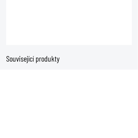
Nirvanas Bong Váza v oranžové barvě je rovný 30cm akrylový bong s
velkou nádobkou na vodu a kovovým kotlíkem od německého výrobce.
DETAILNÍ INFORMACE
ZEPTAT SE
Související produkty
VYPRODÁNO
VYPRODÁNO
Bong Nirvanas Slim Fill up,
Bong Nirvanas Bublina