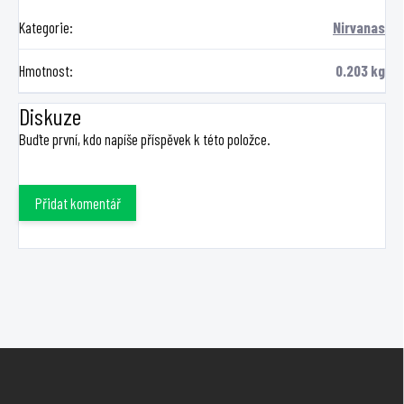
Kategorie
:
Nirvanas
Hmotnost
:
0.203 kg
Diskuze
Buďte první, kdo napíše příspěvek k této položce.
Přidat komentář
Z
á