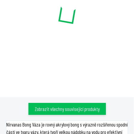
50 cm, zelený, 1 ks
Twistbend, 50 cm, modrá, 1
ks
827 Kč
871 Kč
Detail
Detail
Nirvanas Bong Slim Fill Up v
Nirvanas Bong Bublina
zelené barvě je 50cm akrylový
Twistbend v modré barvě je
bong se zahnutím v horní části
50cm akrylový bong s velkou
a zúžením uprostřed, vhodný
nádobkou na vodu, zúženým
pro chlazení ledem, s kovovým
tělem pro chlazení ledem a
kotlíkem.
zahnutím v horní části.
Zobrazit všechny související produkty
Nirvanas Bong Váza je rovný akrylový bong s výrazně rozšířenou spodní
částí ve tvaru vázy, která tvoří velkou nádobku na vodu pro efektivní