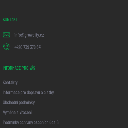
p
a
t
KONTAKT
í
info
@
growcity.cz
+420 739 378 641
INFORMACE PRO VÁS
Kontakty
Informace pro dopravu a platby
Obchodní podmínky
Výměna a Vrácení
Podmínky ochrany osobních údajů