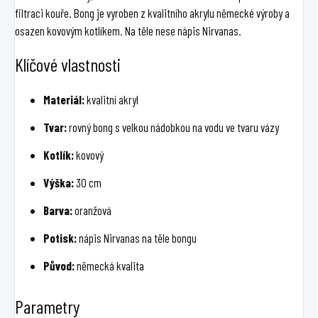
filtraci kouře. Bong je vyroben z kvalitního akrylu německé výroby a
osazen kovovým kotlíkem. Na těle nese nápis Nirvanas.
Klíčové vlastnosti
Materiál:
kvalitní akryl
Tvar:
rovný bong s velkou nádobkou na vodu ve tvaru vázy
Kotlík:
kovový
Výška:
30 cm
Barva:
oranžová
Potisk:
nápis Nirvanas na těle bongu
Původ:
německá kvalita
Parametry