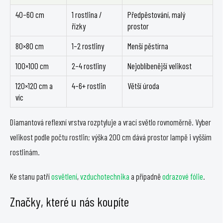
c
40–60 cm
1 rostlina /
Předpěstování, malý
í
řízky
prostor
p
r
80×80 cm
1–2 rostliny
Menší pěstírna
v
k
100×100 cm
2–4 rostliny
Nejoblíbenější velikost
y
v
120×120 cm a
4–6+ rostlin
Větší úroda
ý
víc
p
i
Diamantová reflexní vrstva rozptyluje a vrací světlo rovnoměrně. Vyber
s
velikost podle počtu rostlin; výška 200 cm dává prostor lampě i vyšším
u
rostlinám.
Ke stanu patří
osvětlení
,
vzduchotechnika
a případně
odrazové fólie
.
Značky, které u nás koupíte