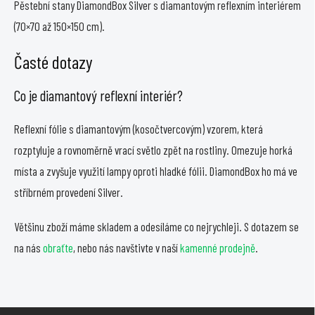
Pěstební stany DiamondBox Silver s diamantovým reflexním interiérem
(70×70 až 150×150 cm).
Časté dotazy
Co je diamantový reflexní interiér?
Reflexní fólie s diamantovým (kosočtvercovým) vzorem, která
rozptyluje a rovnoměrně vrací světlo zpět na rostliny. Omezuje horká
místa a zvyšuje využití lampy oproti hladké fólii. DiamondBox ho má ve
stříbrném provedení Silver.
Většinu zboží máme skladem a odesíláme co nejrychleji. S dotazem se
na nás
obraťte
, nebo nás navštivte v naší
kamenné prodejně
.