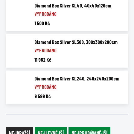
Diamond Box Silver SL40, 40x40x120cm
VYPRODÁNO
1 500 Kč
Diamond Box Silver SL300, 300x300x200cm
VYPRODÁNO
11 962 Kč
Diamond Box Silver SL240, 240x240x200cm
VYPRODÁNO
9 599 Kč
Ř
a
NEJDRAŽŠÍ
NEJLEVNĚJŠÍ
NEJPRODÁVANĚJŠÍ