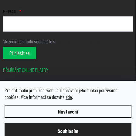
E-MAIL
Vložením e-mailu souhlasíte s
podmínkami ochrany osobních údajů
Přihlásit se
PŘIJÍMÁME ONLINE PLATBY
Pro optimální prohlížení webu a zlepšování jeho funkcí používáme
cookies. Více informací se dozvíte
zde
.
Nastavení
Copyright 2026
growcity.cz
. Všechna práva vyhrazena.
Upravit
nastavení cookies
Souhlasím