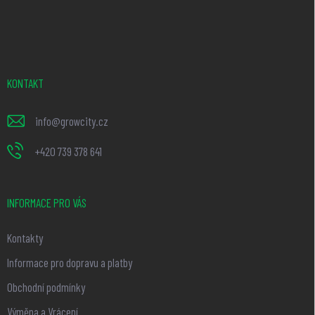
Z
á
p
a
t
KONTAKT
í
info
@
growcity.cz
+420 739 378 641
INFORMACE PRO VÁS
Kontakty
Informace pro dopravu a platby
Obchodní podmínky
Výměna a Vrácení