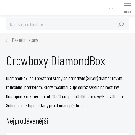
Přejít
na
obsah
Hledat
Pěstební stany
Growboxy DiamondBox
DiamondBox jsou pěstební stany se stříbrným (Silver) diamantovým
reflexním interiérem, který maximalizuje odraz světla na rostliny.
Dostupné v rozměrech od 70×70 cm po 150×150 cm s výškou 200 cm.
Solidní a dostupné stany pro domácí pěstírnu.
Nejprodávanější