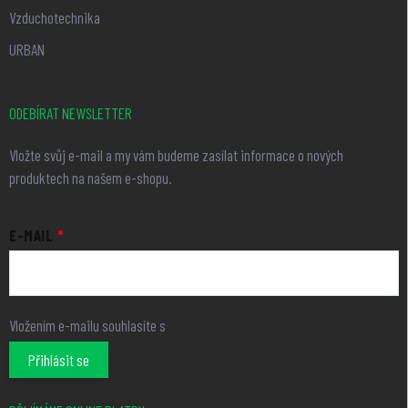
Vzduchotechnika
URBAN
ODEBÍRAT NEWSLETTER
Vložte svůj e-mail a my vám budeme zasílat informace o nových
produktech na našem e-shopu.
E-MAIL
Vložením e-mailu souhlasíte s
podmínkami ochrany osobních údajů
Přihlásit se