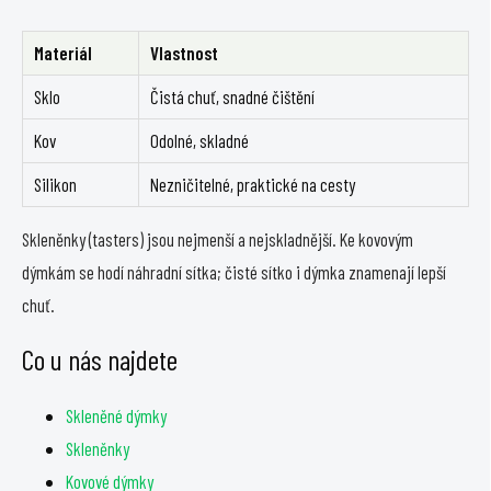
á
d
a
Materiál
Vlastnost
c
Sklo
Čistá chuť, snadné čištění
í
p
Kov
Odolné, skladné
r
v
Silikon
Nezničitelné, praktické na cesty
k
y
Skleněnky (tasters) jsou nejmenší a nejskladnější. Ke kovovým
v
dýmkám se hodí náhradní sítka; čisté sítko i dýmka znamenají lepší
ý
p
chuť.
i
s
Co u nás najdete
u
Skleněné dýmky
Skleněnky
Kovové dýmky