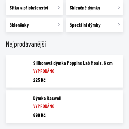
Sítka a příslušenství
Skleněné dýmky
Skleněnky
Speciální dýmky
Nejprodávanější
Silikonová dýmka Poppins Lab Moais, 6 cm
VYPRODÁNO
225 Kč
Dýmka Raswell
VYPRODÁNO
899 Kč