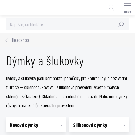
Přejít
na
obsah
Hledat
Headshop
Dýmky a šlukovky
Dýmky a šlukovky jsou kompaktní pomůcky pro kouření bylin bez vodní
filtrace — skleněné, kovové i silikonové provedení, včetně malých
skleněnek (tasters). Skladné a jednoduché na použití. Nabízíme dýmky
různých materiálů i speciální provedení.
Kovové dýmky
Silikonové dýmky