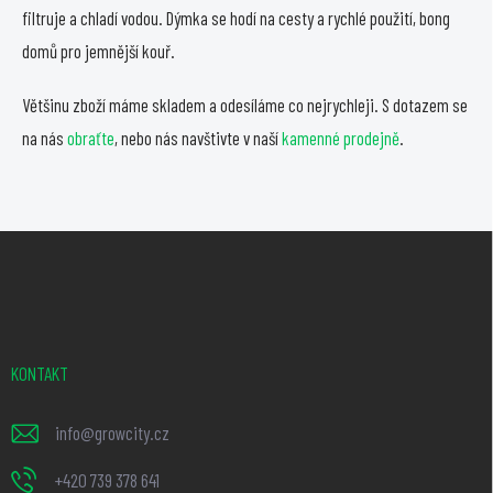
filtruje a chladí vodou. Dýmka se hodí na cesty a rychlé použití, bong
domů pro jemnější kouř.
Většinu zboží máme skladem a odesíláme co nejrychleji. S dotazem se
na nás
obraťte
, nebo nás navštivte v naší
kamenné prodejně
.
Z
á
p
a
t
KONTAKT
í
info
@
growcity.cz
+420 739 378 641