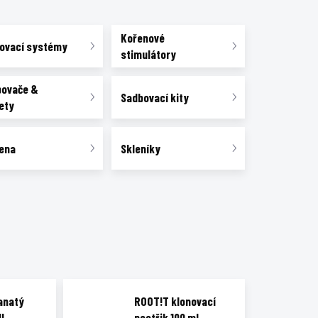
Kořenové
ovací systémy
stimulátory
bovače &
Sadbovací kity
ety
ena
Skleníky
anatý
ROOT!T klonovací
1l
postřik 100 ml