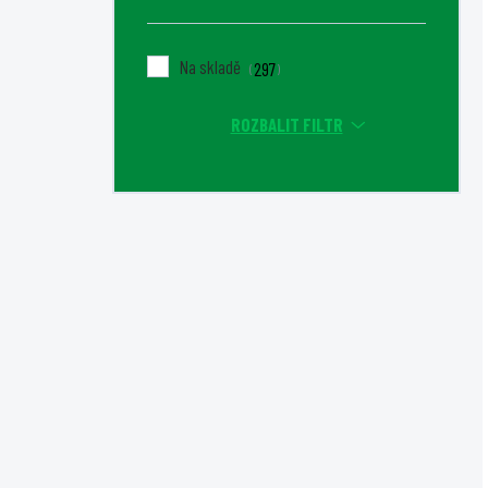
Na skladě
297
ROZBALIT FILTR