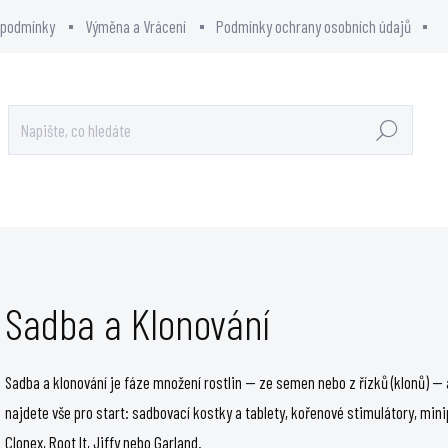
 podmínky
Výměna a Vrácení
Podmínky ochrany osobních údajů
Hledat
OWCITY - SHOWROOM
PRODÁVANÉ ZNAČKY
Sadba a Klonování
Sadba a klonování je fáze množení rostlin — ze semen nebo z řízků (klonů) — 
najdete vše pro start: sadbovací kostky a tablety, kořenové stimulátory, min
Clonex, Root It, Jiffy nebo Garland.