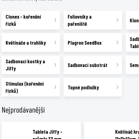
Clonex - kořenění
Foliovníky a
Klon
řízků
pařeniště
Sad
Květináče a truhlíky
Plagron SeedBox
Tabl
Sadbovací kostky a
Sadbovací substrát
Sem
Jiffy
Stimulax (kořenění
Topné podložky
řízků)
Nejprodávanější
Tableta Jiffy -
Květináč hr
průměr 33 mm
11x11x12cm, 