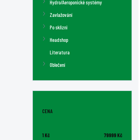
Hydro/Aeroponické systémy
Zavlažování
Po sklizni
Headshop
Literatura
Oblečení
CENA
1
Kč
79999
Kč