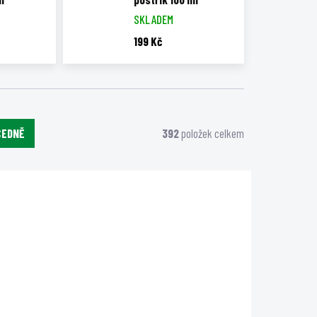
SKLADEM
199 Kč
CEDNĚ
392
položek celkem
RF7212
XSTRHLTEREG