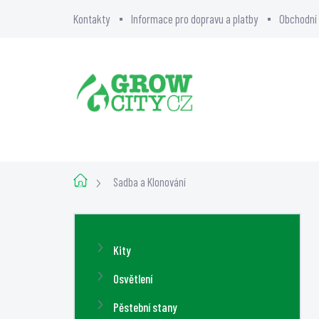
Přejít
Kontakty
Informace pro dopravu a platby
Obchodní
na
obsah
BLOG
O NÁS
GR
Domů
Sadba a Klonování
P
o
Přeskočit
Kity
s
kategorie
t
Osvětlení
r
Pěstební stany