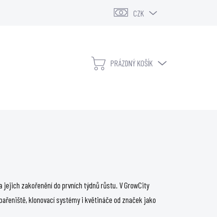
CZK
PRÁZDNÝ KOŠÍK
NÁKUPNÍ
KOŠÍK
KONTAKTY
VELKOOBCHOD
a jejich zakořenění do prvních týdnů růstu. V GrowCity
ipařeniště, klonovací systémy i květináče od značek jako