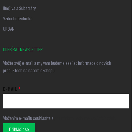
Hnojiva a Substráty
Vzduchotechnika
URBAN
ODEBÍRAT NEWSLETTER
Vložte svůj e-mail a my vám budeme zasílat informace o nových
produktech na našem e-shopu.
E-MAIL
Vložením e-mailu souhlasíte s
podmínkami ochrany osobních údajů
Přihlásit se