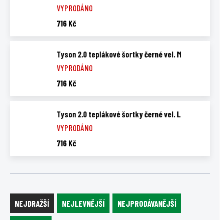
VYPRODÁNO
716 Kč
Tyson 2.0 teplákové šortky černé vel. M
VYPRODÁNO
716 Kč
Tyson 2.0 teplákové šortky černé vel. L
VYPRODÁNO
716 Kč
Ř
a
NEJDRAŽŠÍ
NEJLEVNĚJŠÍ
NEJPRODÁVANĚJŠÍ
z