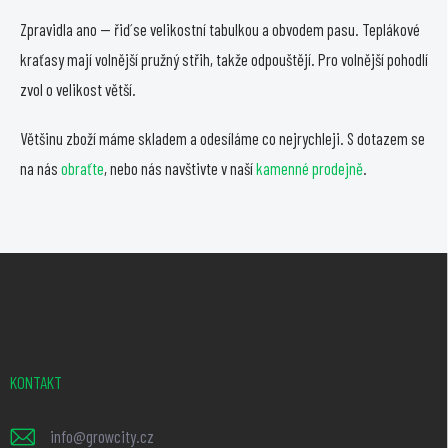
Zpravidla ano — řiď se velikostní tabulkou a obvodem pasu. Teplákové
kraťasy mají volnější pružný střih, takže odpouštějí. Pro volnější pohodlí
zvol o velikost větší.
Většinu zboží máme skladem a odesíláme co nejrychleji. S dotazem se
na nás
obraťte
, nebo nás navštivte v naší
kamenné prodejně
.
Z
á
p
a
t
KONTAKT
í
info
@
growcity.cz