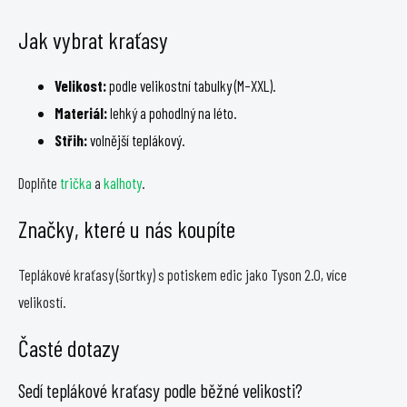
v
Jak vybrat kraťasy
l
á
d
Velikost:
podle velikostní tabulky (M–XXL).
a
Materiál:
lehký a pohodlný na léto.
c
Střih:
volnější teplákový.
í
p
Doplňte
trička
a
kalhoty
.
r
v
Značky, které u nás koupíte
k
y
v
Teplákové kraťasy (šortky) s potiskem edic jako Tyson 2.0, více
ý
velikostí.
p
i
Časté dotazy
s
u
Sedí teplákové kraťasy podle běžné velikosti?