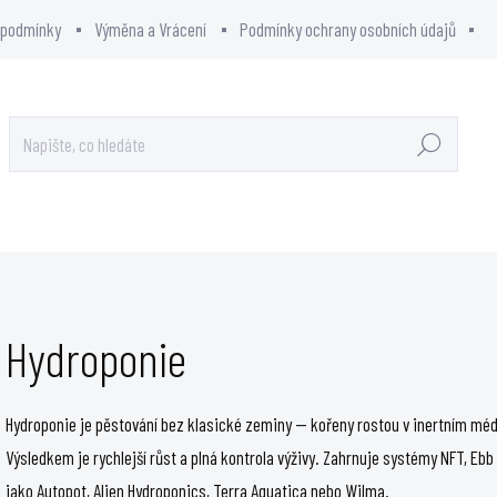
 podmínky
Výměna a Vrácení
Podmínky ochrany osobních údajů
Hledat
OWCITY - SHOWROOM
PRODÁVANÉ ZNAČKY
Hydroponie
Hydroponie je pěstování bez klasické zeminy — kořeny rostou v inertním médi
Výsledkem je rychlejší růst a plná kontrola výživy. Zahrnuje systémy NFT, Eb
jako Autopot, Alien Hydroponics, Terra Aquatica nebo Wilma.