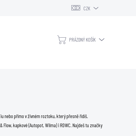
CZK
PRÁZDNÝ KOŠÍK
NÁKUPNÍ
KOŠÍK
KONTAKTY
VELKOOBCHOD
u nebo přímo v živném roztoku, který přesně řídíš.
b & Flow, kapkové (Autopot, Wilma) i RDWC. Najdeš tu značky