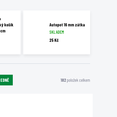
o
ký košík
Autopot 16 mm zátka
 cm
SKLADEM
25 Kč
CEDNĚ
182
položek celkem
AERF84
GHAERF83