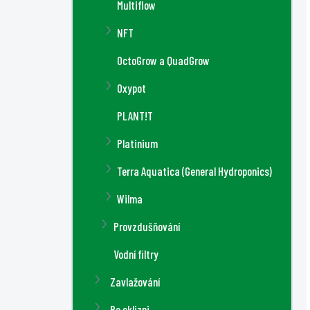
Multiflow
NFT
OctoGrow a QuadGrow
Oxypot
PLANT!T
Platinium
Terra Aquatica (General Hydroponics)
Wilma
Provzdušňování
Vodní filtry
Zavlažování
Po sklizni