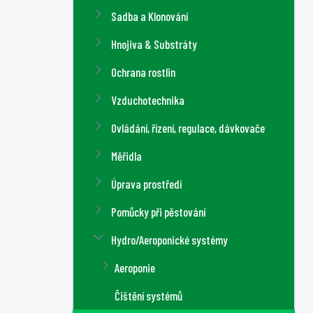
a
Sadba a Klonování
n
n
Hnojiva & Substráty
í
Ochrana rostlin
p
a
Vzduchotechnika
n
Ovládání, řízení, regulace, dávkovače
e
l
Měřidla
Úprava prostředí
Pomůcky při pěstování
Hydro/Aeroponické systémy
Aeroponie
Čištění systémů