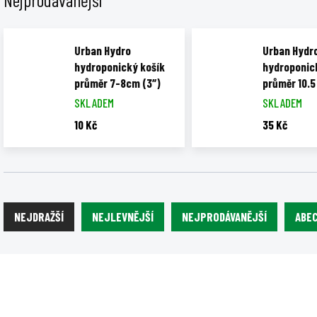
Urban Hydro
Urban Hydr
hydroponický košík
hydroponic
průměr 7-8cm (3″)
průměr 10.5
SKLADEM
SKLADEM
10 Kč
35 Kč
Ř
a
NEJDRAŽŠÍ
NEJLEVNĚJŠÍ
NEJPRODÁVANĚJŠÍ
ABE
z
e
V
n
ý
N40981
GH
í
p
p