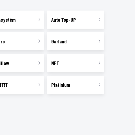
asystém
Auto Top-UP
Gro
Garland
iflow
NFT
NT!T
Platinium