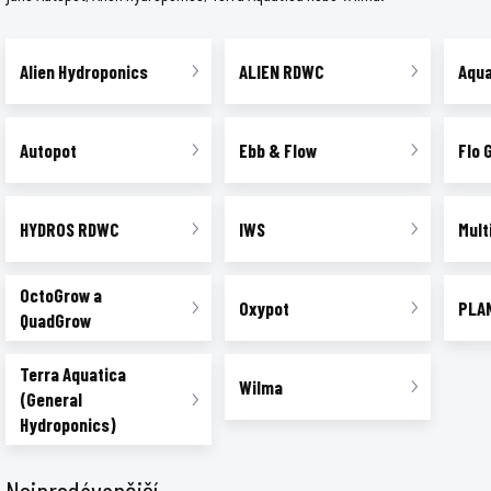
Alien Hydroponics
ALIEN RDWC
Aqu
Autopot
Ebb & Flow
Flo 
HYDROS RDWC
IWS
Mult
OctoGrow a
Oxypot
PLA
QuadGrow
Terra Aquatica
Wilma
(General
Hydroponics)
Nejprodávanější