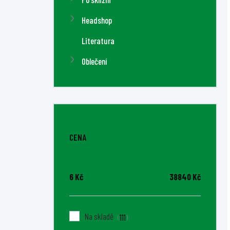
Headshop
Literatura
Oblečení
CENA
6
Kč
38840
Kč
Na skladě
111