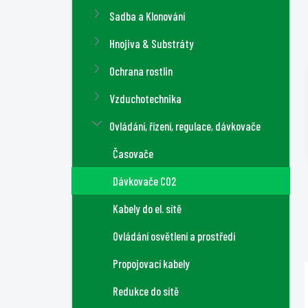
a
Sadba a Klonování
n
n
Hnojiva & Substráty
í
Ochrana rostlin
p
a
Vzduchotechnika
n
Ovládání, řízení, regulace, dávkovače
e
l
Časovače
Dávkovače CO2
Kabely do el. sítě
Ovládání osvětlení a prostředí
Propojovací kabely
Redukce do sítě