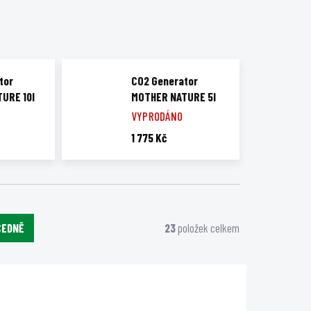
tor
CO2 Generator
URE 10l
MOTHER NATURE 5l
VYPRODÁNO
1 775 Kč
CEDNĚ
23
položek celkem
PMCO2
N50421