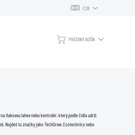
CZK
PRÁZDNÝ KOŠÍK
NÁKUPNÍ
KOŠÍK
KONTAKTY
VELKOOBCHOD
na tlakovou lahev nebo kontrolér, který podle čidla udrží
čně. Najdeš tu značky jako TechGrow, Ecotechnics nebo