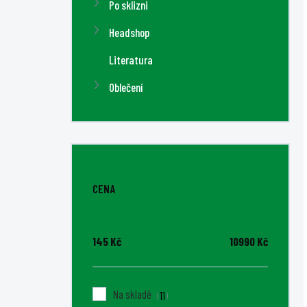
Po sklizni
Headshop
Literatura
Oblečení
CENA
145
Kč
10990
Kč
Na skladě
11