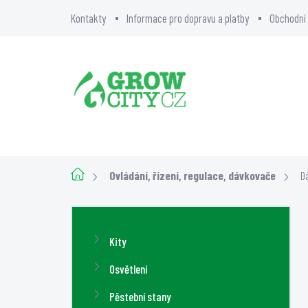
Přejít
Kontakty
Informace pro dopravu a platby
Obchodní
na
obsah
BLOG
O NÁS
GR
Domů
Ovládání, řízení, regulace, dávkovače
D
P
o
Přeskočit
Kity
s
kategorie
t
Osvětlení
r
Pěstební stany