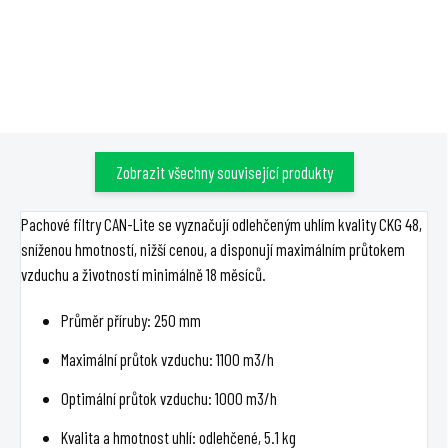
výživy Dutch Formula. Dávkuje
podporuje chlorofyl, cukry i
se od 0,5 ml na litr a v závěru
pevnější květy.
kvetení dosahuje 3 ml na litr.
Zobrazit všechny související produkty
Pachové filtry CAN-Lite se vyznačují odlehčeným uhlím kvality CKG 48,
sníženou hmotností, nižší cenou, a disponují maximálním průtokem
vzduchu a životností minimálně 18 měsíců.
Průměr příruby: 250 mm
Maximální průtok vzduchu: 1100 m3/h
Optimální průtok vzduchu: 1000 m3/h
Kvalita a hmotnost uhlí: odlehčené, 5.1 kg