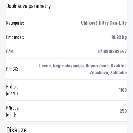
Doplňkové parametry
Kategorie
:
Uhlíkové filtry Can-Lite
Hmotnost
:
10.92 kg
EAN
:
8718819992547
Levné, Nejprodávanější, Doporučené, Kvalitní,
PFHGX
:
Značkové, Základní
Průtok
1100
(m3/h)
:
Příruba
250
(mm)
:
Diskuze