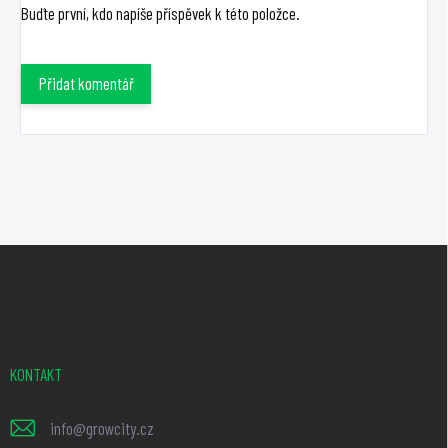
Buďte první, kdo napíše příspěvek k této položce.
Přidat komentář
Z
á
p
a
t
KONTAKT
í
info
@
growcity.cz