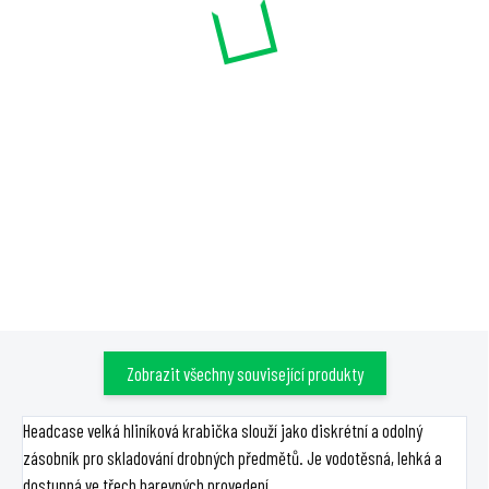
20 Kč
199 Kč
Do košíku
Do košíku
Qnubu California sklenice se
šroubovacím černým víčkem.
Průhledné provedení z
borosilikátového skla,
dostupné ve velikostech 7ml až
120ml.
Zobrazit všechny související produkty
Headcase velká hliníková krabička slouží jako diskrétní a odolný
zásobník pro skladování drobných předmětů. Je vodotěsná, lehká a
dostupná ve třech barevných provedení.