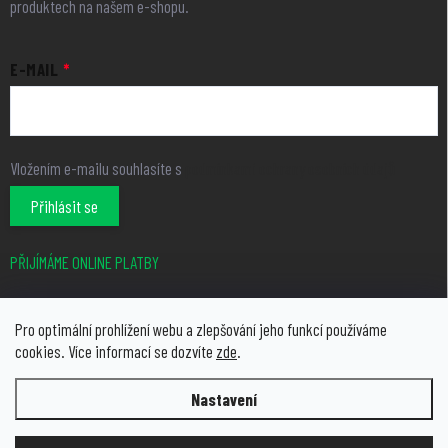
produktech na našem e-shopu.
E-MAIL
Vložením e-mailu souhlasíte s
podmínkami ochrany osobních údajů
Přihlásit se
PŘIJÍMÁME ONLINE PLATBY
Pro optimální prohlížení webu a zlepšování jeho funkcí používáme
cookies. Více informací se dozvíte
zde
.
Nastavení
Copyright 2026
growcity.cz
. Všechna práva vyhrazena.
Upravit