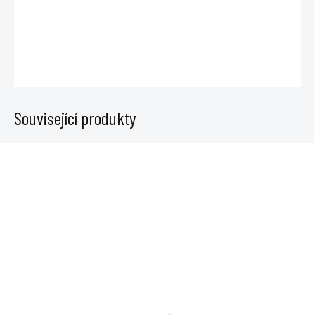
červené, modré nebo šedé barvě.
DETAILNÍ INFORMACE
ZEPTAT SE
Související produkty
SKLADEM
MOMENTÁLNĚ VYPRODÁNO
Sklenice Qnubu California
Super Puff skleněná dóza s
7ml
bambusovým víčkem 215 ml