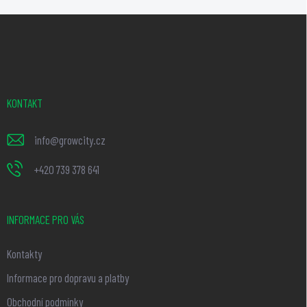
Z
á
p
a
t
KONTAKT
í
info
@
growcity.cz
+420 739 378 641
INFORMACE PRO VÁS
Kontakty
Informace pro dopravu a platby
Obchodní podmínky