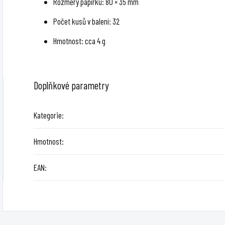
Rozměry papírku: 80 × 35 mm
Počet kusů v balení: 32
Hmotnost: cca 4 g
Doplňkové parametry
Kategorie
:
Hmotnost
:
EAN
: