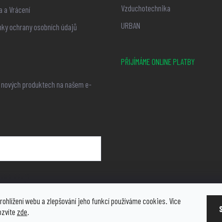
Vzduchotechnika
 a Vrácení
URBAN
ky ochrany osobních údajů
PŘIJÍMÁME ONLINE PLATBY
o nových produktech na našem e-
ních údajů
rohlížení webu a zlepšování jeho funkcí používáme cookies. Více
ozvíte
zde
.