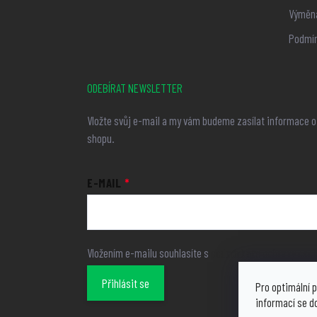
Výměna
Podmín
ODEBÍRAT NEWSLETTER
Vložte svůj e-mail a my vám budeme zasílat informace 
shopu.
E-MAIL
Vložením e-mailu souhlasíte s
podmínkami ochrany osob
Přihlásit se
Pro optimální p
informací se d