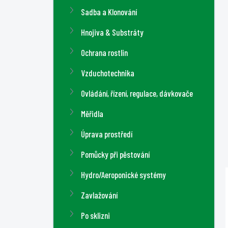
a
Sadba a Klonování
n
n
Hnojiva & Substráty
í
Ochrana rostlin
p
a
Vzduchotechnika
n
Ovládání, řízení, regulace, dávkovače
e
l
Měřidla
Úprava prostředí
Pomůcky při pěstování
Hydro/Aeroponické systémy
Zavlažování
Po sklizni