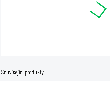
cena
Juic
jsou
rozm
DET
Související produkty
GMP-JP-KS-
GMP-JP-KS-
CHOCOLATE
APPLE
MAN