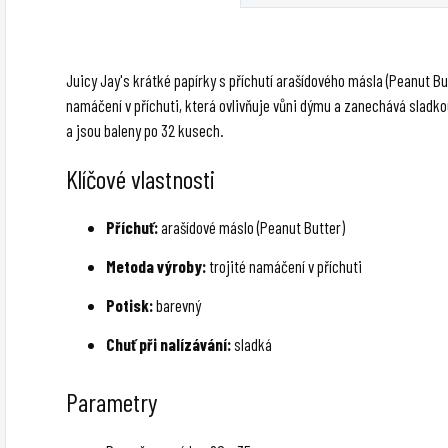
trojitého namáčení
potiskem.
p
v...
Juicy Jay's krátké papírky s příchutí arašídového másla (Peanut B
namáčení v příchuti, která ovlivňuje vůni dýmu a zanechává sladkou
a jsou baleny po 32 kusech.
Klíčové vlastnosti
Příchuť:
arašídové máslo (Peanut Butter)
Metoda výroby:
trojité namáčení v příchuti
Potisk:
barevný
Chuť při nalízávání:
sladká
Parametry