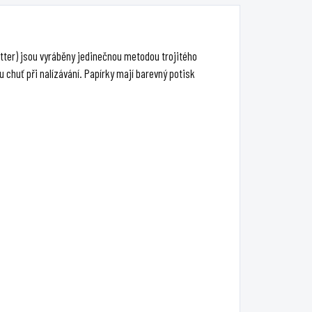
otiskem.
80 × 35 mm, 33 ks v
balení.
utter) jsou vyráběny jedinečnou metodou trojitého
 chuť při nalízávání. Papírky mají barevný potisk