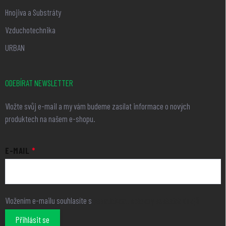
Hnojiva a Substráty
Vzduchotechnika
URBAN
ODEBÍRAT NEWSLETTER
Vložte svůj e-mail a my vám budeme zasílat informace o nových
produktech na našem e-shopu.
E-MAIL
Vložením e-mailu souhlasíte s
podmínkami ochrany osobních údajů
Přihlásit se