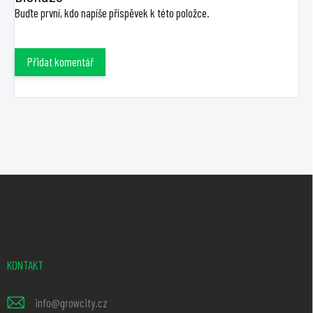
Buďte první, kdo napíše příspěvek k této položce.
Přidat komentář
Z
á
p
a
t
KONTAKT
í
info
@
growcity.cz