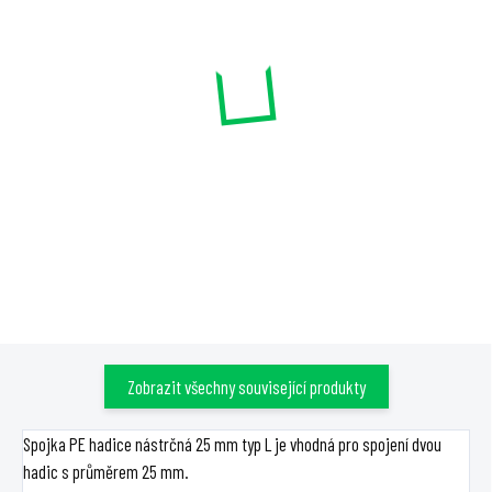
SKLADEM
SKLADEM
Spojka PE hadice nástrčná
Rozvodná PE hadice, 25mm,
25 mm typ T
16atm, 1m
29 Kč
35 Kč
Do košíku
Do košíku
Zobrazit všechny související produkty
Spojka PE hadice nástrčná 25 mm typ L je vhodná pro spojení dvou
hadic s průměrem 25 mm.