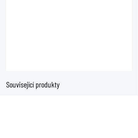
DO:
11.8.2026
−
+
Přidat do košíku
DETAILNÍ INFORMACE
ZEPTAT SE
Související produkty