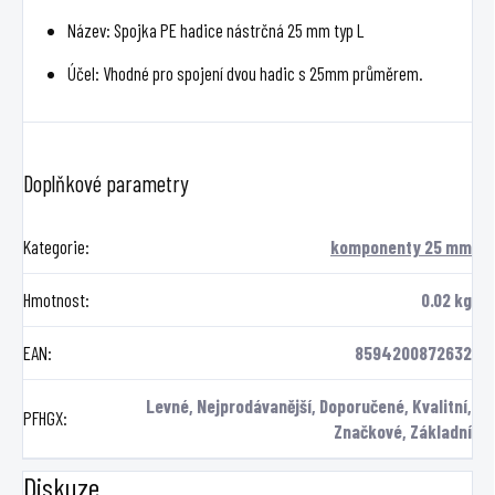
Název: Spojka PE hadice nástrčná 25 mm typ L
Účel: Vhodné pro spojení dvou hadic s 25mm průměrem.
Doplňkové parametry
Kategorie
:
komponenty 25 mm
Hmotnost
:
0.02 kg
EAN
:
8594200872632
Levné, Nejprodávanější, Doporučené, Kvalitní,
PFHGX
:
Značkové, Základní
Diskuze