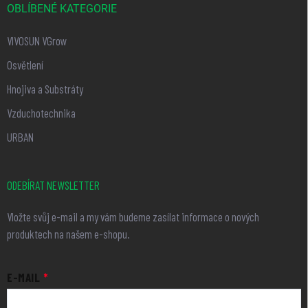
OBLÍBENÉ KATEGORIE
VIVOSUN VGrow
Osvětlení
Hnojiva a Substráty
Vzduchotechnika
URBAN
ODEBÍRAT NEWSLETTER
Vložte svůj e-mail a my vám budeme zasílat informace o nových
produktech na našem e-shopu.
E-MAIL