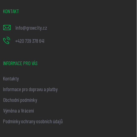
a
t
KONTAKT
í
info
@
growcity.cz
+420 739 378 641
INFORMACE PRO VÁS
Kontakty
Informace pro dopravu a platby
Obchodní podmínky
Výměna a Vrácení
Podmínky ochrany osobních údajů