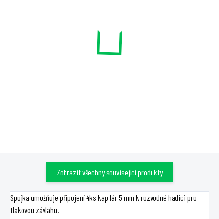
SKLADEM
SKLADEM
Konektor pro kapiláru 5
Konektor pro kapiláru 5
mm, typ spojka pro
mm, typ kříž
rozvodnou hadici
15 Kč
7 Kč
Do košíku
Do košíku
Zobrazit všechny související produkty
Spojka umožňuje připojení 4ks kapilár 5 mm k rozvodné hadici pro
tlakovou závlahu.