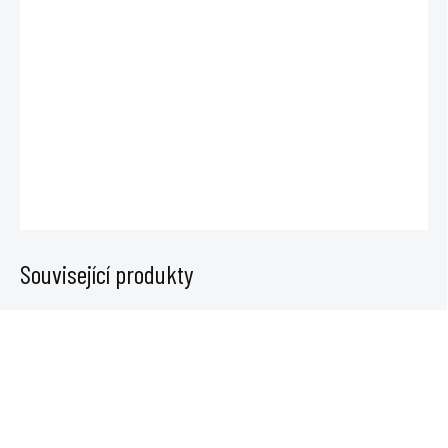
DO:
10.8.2026
−
+
Přidat do košíku
DETAILNÍ INFORMACE
ZEPTAT SE
Související produkty