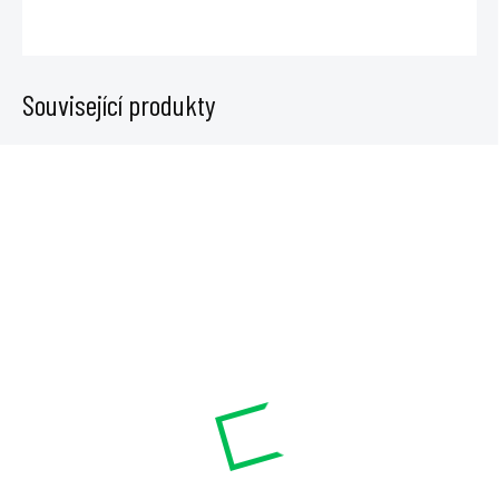
ZEPTAT SE
Související produkty
SKLADEM
SKLADEM
Milwaukee PH-START Kit
Milwaukee servisní kit pro
pro pH metry a testery
pH a EC metry
1 359 Kč
599 Kč
Do košíku
Do košíku