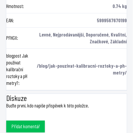
Hmotnost
:
0.74 kg
EAN
:
5999567670199
Levné, Nejprodávanější, Doporučené, Kvalitní,
PFHGX
:
Značkové, Základní
blogpost Jak
používat
/blog/jak-pouzivat-kalibracni-roztoky-a-ph-
kalibrační
metry/
roztoky a pH
metry?
:
Diskuze
Buďte první, kdo napíše příspěvek k této položce.
Přidat komentář