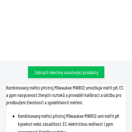
V praktickém Milwaukee
service kitu najdete kalibrační
roztoky (pH7.01 - pH4.01 - 1413uS
- 12.88 mS), čistící roztok, KCL
skladovací roztok a baterie (10x
1,5V-LR44, 1x 9V).
Zobrazit všechny související produkty
Kombinovaný měřící přístroj Milwaukee MW802 umožňuje měřit pH, EC
a ppm nasycenost živných roztoků a provádět kalibraci a údržbu pro
prodloužení životnosti a spolehlivosti měření.
Kombinovaný měřící přístroj Milwaukee MW802 umí měřit pH
kyselost nebo zásaditost, EC elektrickou vodivost i ppm
nasycenost živného roztoku.