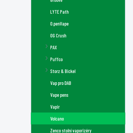
LYTE Path
O.penVape
OG Crush
PAX
Puffco
Storz & Bickel
Vap pro DAB
Vape pens
Vapir
Volcano
Zenco stolní vaporizéry