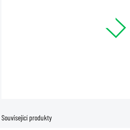
cena
MŮŽE
12.8
−
Kompl
vapor
komor
DET
Související produkty