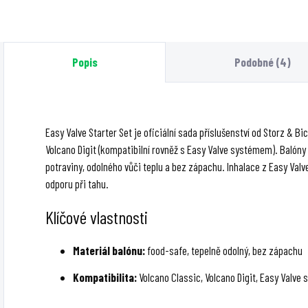
vaporizéry Volcano
hybridním ohřevem
u
Classic a Volcano
(kondukce +
s
Digit s opakovaně
konvekce),
t
Popis
Podobné (4)
použitelným
keramickou plnicí
t
balónkem o délce 3
komorou, Bluetooth
1
m.
připojením a
o
ovládáním...
Easy Valve Starter Set je oficiální sada příslušenství od Storz & B
Volcano Digit (kompatibilní rovněž s Easy Valve systémem). Balón
potraviny, odolného vůči teplu a bez zápachu. Inhalace z Easy Val
odporu při tahu.
Klíčové vlastnosti
Materiál balónu:
food-safe, tepelně odolný, bez zápachu
Kompatibilita:
Volcano Classic, Volcano Digit, Easy Valve