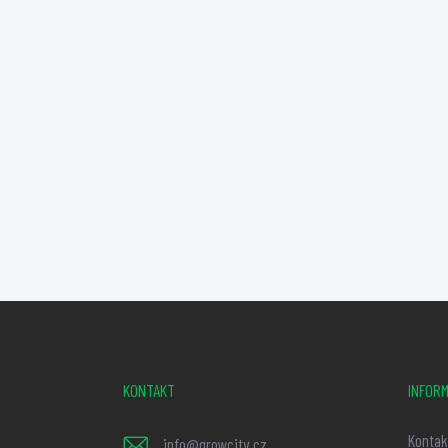
Z
á
p
KONTAKT
INFORM
a
t
Kontak
info
@
growcity.cz