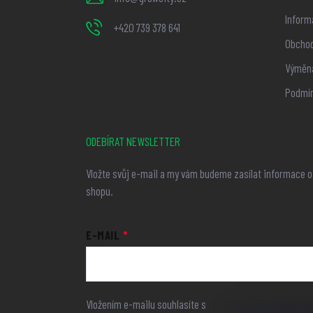
í
Inform
+420 739 378 641
Obchod
Výměna
Podmín
ODEBÍRAT NEWSLETTER
Vložte svůj e-mail a my vám budeme zasílat informace 
shopu.
E-MAIL
Vložením e-mailu souhlasíte s
podmínkami ochrany osob