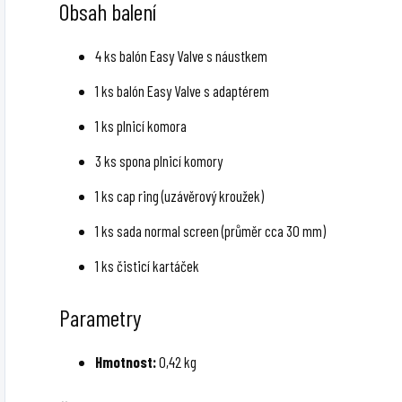
Obsah balení
4 ks balón Easy Valve s náustkem
1 ks balón Easy Valve s adaptérem
1 ks plnicí komora
3 ks spona plnicí komory
1 ks cap ring (uzávěrový kroužek)
1 ks sada normal screen (průměr cca 30 mm)
1 ks čisticí kartáček
Parametry
Hmotnost:
0,42 kg