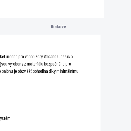
možňuje vaporizaci
hybridním ohřevem
uchých bylin,
(kondukce +
ekutin a výtažků v
konvekce),
Diskuze
eplotním rozsahu
keramickou plnicí
30–230 °C s ručním
komorou, Bluetooth
vládáním na 9...
připojením a
ovládáním...
ickel určená pro vaporizéry Volcano Classic a
y jsou vyrobeny z materiálu bezpečného pro
ve balónu je obzvlášť pohodlná díky minimálnímu
 systém