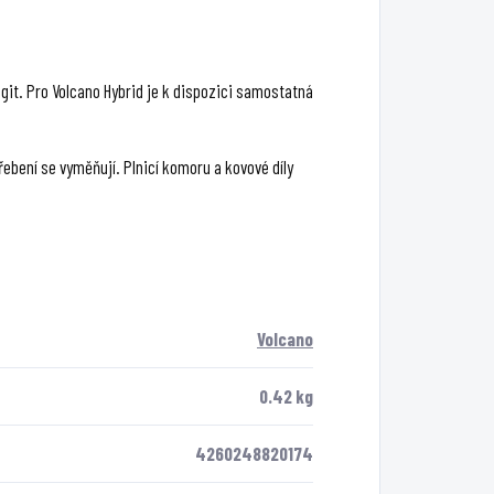
igit. Pro Volcano Hybrid je k dispozici samostatná
ebení se vyměňují. Plnicí komoru a kovové díly
Volcano
0.42 kg
4260248820174