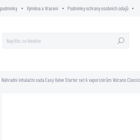
 podmínky
Výměna a Vrácení
Podmínky ochrany osobních údajů
Hledat
OWCITY - SHOWROOM
PRODÁVANÉ ZNAČKY
Náhradní inhalační sada Easy Valve Starter set k vaporizérům Volcano Classic
Neohodnoceno
ZNAČKA:
ST
Podrobnosti hodnocení
2 99
2 478
Měrn
SKL