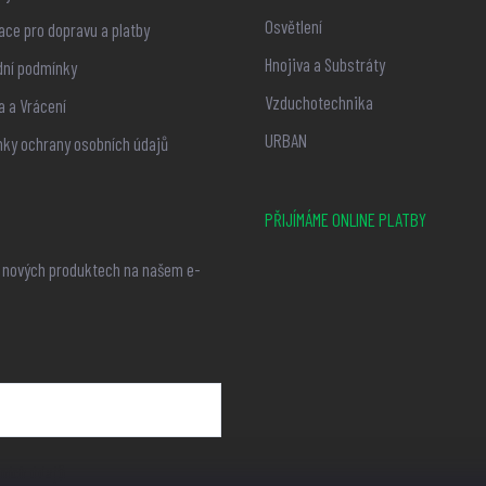
Osvětlení
ace pro dopravu a platby
Hnojiva a Substráty
ní podmínky
Vzduchotechnika
 a Vrácení
URBAN
ky ochrany osobních údajů
PŘIJÍMÁME ONLINE PLATBY
o nových produktech na našem e-
ních údajů