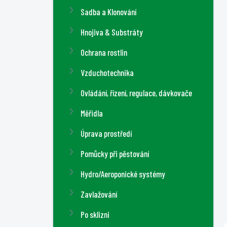
a
Sadba a Klonování
n
n
Hnojiva & Substráty
í
Ochrana rostlin
p
a
Vzduchotechnika
n
Ovládání, řízení, regulace, dávkovače
e
l
Měřidla
Úprava prostředí
Pomůcky při pěstování
Hydro/Aeroponické systémy
Zavlažování
Po sklizni