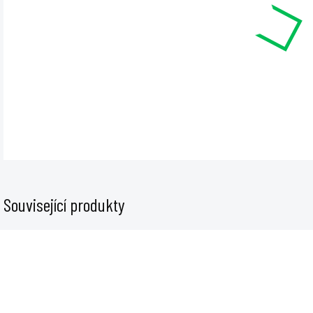
cena
Zakla
Size 
DET
Související produkty
GMP-BOX-17
GMP-BOX-11