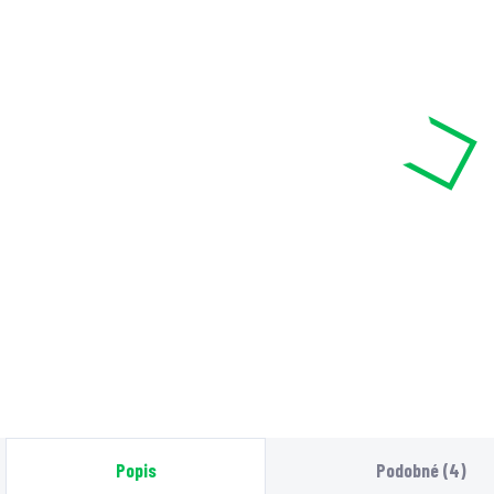
VYPRODÁNO
VYPRODÁNO
Obal na King Size
Obal na King Size
O
papírky, anglická
papírky, kiss, 1 ks
p
vlajka, 1 ks
99 Kč
7
70 Kč
Detail
Detail
Kovový zaklapávací
Z
Kovový zaklapávací
boxík na King Size
b
boxík na King Size
papírky s motivem
p
papírky s motivem
Kiss chrání papírky
p
anglické vlajky
před zmuchláním a
p
chrání papírky před
vlhkostí.
v
zmuchláním a
n
vlhkostí.
Popis
Podobné (4)