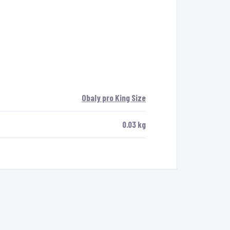
Obaly pro King Size
0.03 kg