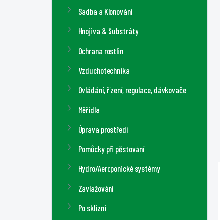
a
Sadba a Klonování
n
n
Hnojiva & Substráty
í
Ochrana rostlin
p
a
Vzduchotechnika
n
Ovládání, řízení, regulace, dávkovače
e
l
Měřidla
Úprava prostředí
Pomůcky při pěstování
Hydro/Aeroponické systémy
Zavlažování
Po sklizni