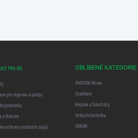
OBLÍBENÉ KATEGORIE
ACE PRO VÁS
VIVOSUN VGrow
ty
Osvětlení
ace pro dopravu a platby
Hnojiva a Substráty
ní podmínky
Vzduchotechnika
 a Vrácení
URBAN
ky ochrany osobních údajů