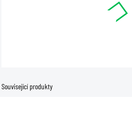
cena
Plnic
setem
olej
DET
Související produkty
GMP-03-34-S
GMP-12-07-3