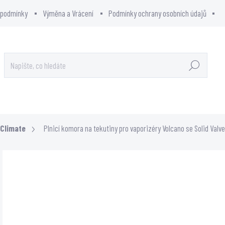
 podmínky
Výměna a Vrácení
Podmínky ochrany osobních údajů
Hledat
OWCITY - SHOWROOM
PRODÁVANÉ ZNAČKY
iClimate
Plnicí komora na tekutiny pro vaporizéry Volcano se Solid Valv
Neohodnoceno
ZNAČKA:
ST
Podrobnosti hodnocení
1 59
1 317
Měrn
VYP