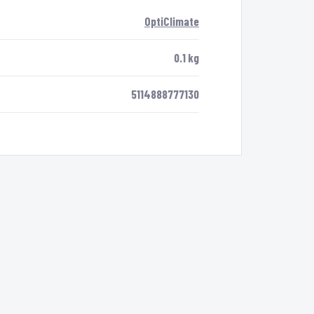
OptiClimate
0.1 kg
5114888777130