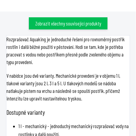
Kompatibilní s Aluflex,
combiflex a sonoflex.
Zobrazit všechny související produkty
Rozprašovač Aquaking je jednoduché řešení pro rovnoměrný postřik
rostlin i další běžné použití v pěstování. Hodí se tam, kde je potřeba
pracovat s vodou nebo postřikem přesně podle zvoleného objemu a
typu provedení.
V nabídce jsou dvě varianty. Mechanické provedení je v objemu 1 l,
tlakové varianty jsou 2 l, 3 l a 5 l. U tlakových modelů se nádoba
natlakuje pístem na vrchu a následně se spouští postřik, přičemž
intenzitu lze upravit nastavitelnou tryskou.
Dostupné varianty
1 l - mechanický - jednoduchý mechanický rozprašovač vody na
rostlinky a další použití.