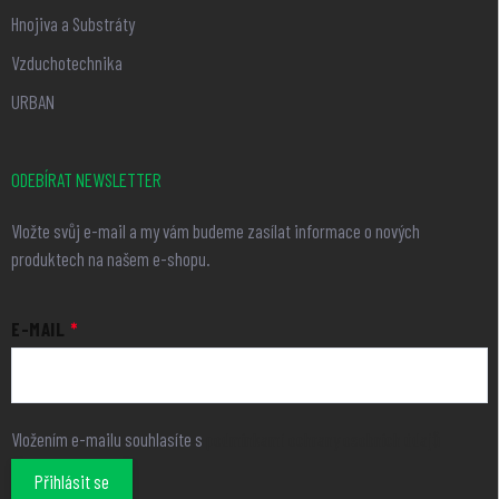
Hnojiva a Substráty
Vzduchotechnika
URBAN
ODEBÍRAT NEWSLETTER
Vložte svůj e-mail a my vám budeme zasílat informace o nových
produktech na našem e-shopu.
E-MAIL
Vložením e-mailu souhlasíte s
podmínkami ochrany osobních údajů
Přihlásit se