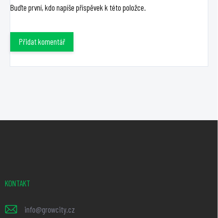
Buďte první, kdo napíše příspěvek k této položce.
Přidat komentář
Z
á
p
a
t
KONTAKT
í
info
@
growcity.cz