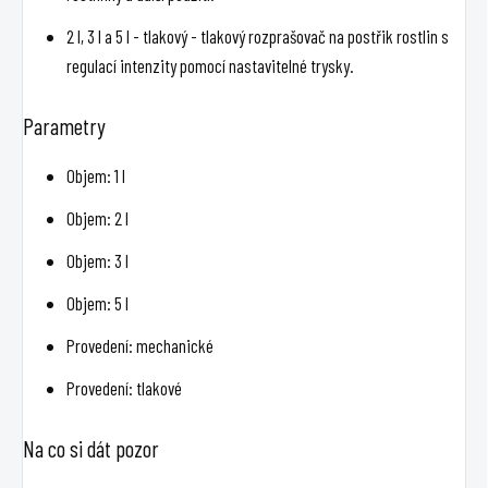
2 l, 3 l a 5 l - tlakový - tlakový rozprašovač na postřik rostlin s
regulací intenzity pomocí nastavitelné trysky.
Parametry
Objem: 1 l
Objem: 2 l
Objem: 3 l
Objem: 5 l
Provedení: mechanické
Provedení: tlakové
Na co si dát pozor