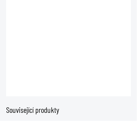
DO:
2.9.2026
−
+
Přidat do košíku
Redukce 160/200mm pro plastové hadice. Jednoduché napojení pro
motor s průměrem 125mm. Sníží hluk v hadici pro odvod vzduchu. Vždy
vetší průměr hadice než motoru.
DETAILNÍ INFORMACE
ZEPTAT SE
Související produkty