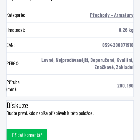
Kategorie
:
Přechody – Armatury
Hmotnost
:
0.26 kg
EAN
:
8594200871918
Levné, Nejprodávanější, Doporučené, Kvalitní,
PFHGX
:
Značkové, Základní
Příruba
200, 160
(mm)
:
Diskuze
Buďte první, kdo napíše příspěvek k této položce.
Přidat komentář