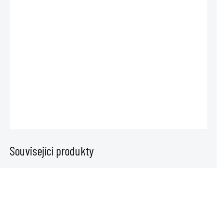
−
+
Přidat do košíku
Ventilační příruba slouží k připojení ventilátoru k potrubí nebo k
uchycení vzduchovodu na zeď či strop. Vyrobená z pozinkované oceli,
vhodná do teploty 100°C.
DETAILNÍ INFORMACE
ZEPTAT SE
Související produkty