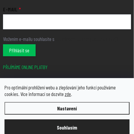
E-MAIL
Vložením e-mailu souhlasíte s
podmínkami ochrany osobních údajů
Přihlásit se
PŘIJÍMÁME ONLINE PLATBY
Pro optimální prohlížení webu a zlepšování jeho funkcí používáme
cookies. Více informací se dozvíte
zde
.
Nastavení
Copyright 2026
growcity.cz
. Všechna práva vyhrazena.
Upravit
nastavení cookies
Souhlasím
Vytvořil Shoptet Premium