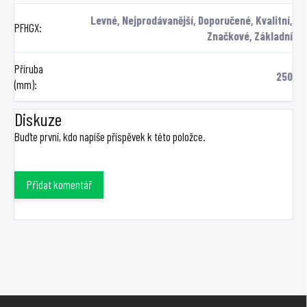
Levné, Nejprodávanější, Doporučené, Kvalitní,
PFHGX
:
Značkové, Základní
Příruba
250
(mm)
:
Diskuze
Buďte první, kdo napíše příspěvek k této položce.
Přidat komentář
Z