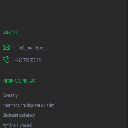
á
p
a
t
KONTAKT
í
info
@
growcity.cz
+420 739 378 641
INFORMACE PRO VÁS
Kontakty
Informace pro dopravu a platby
Obchodní podmínky
Výměna a Vrácení