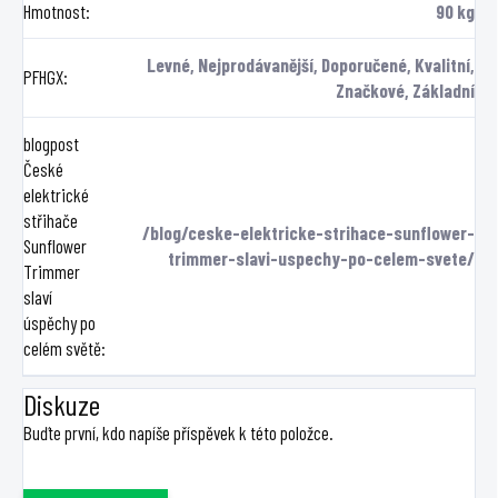
Hmotnost
:
90 kg
Levné, Nejprodávanější, Doporučené, Kvalitní,
PFHGX
:
Značkové, Základní
blogpost
České
elektrické
střihače
/blog/ceske-elektricke-strihace-sunflower-
Sunflower
trimmer-slavi-uspechy-po-celem-svete/
Trimmer
slaví
úspěchy po
celém světě
:
Diskuze
Buďte první, kdo napíše příspěvek k této položce.