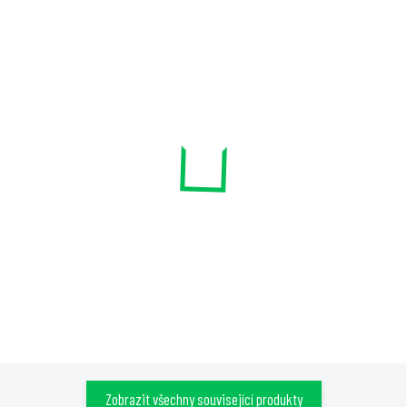
SKLADEM
SKLADEM
Rozvodná PE hadice, 20mm,
Spojka PE hadice typ L,
16atm, 1m
20mm, svěrná
31 Kč
39 Kč
Do košíku
Do košíku
Zobrazit všechny související produkty