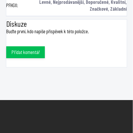
Levné, Nejprodávanější, Doporučené, Kvalitní,
PFHGX
:
Značkové, Základní
Diskuze
Buďte první, kdo napíše příspěvek k této položce.
Přidat komentář
Z
á
p
a