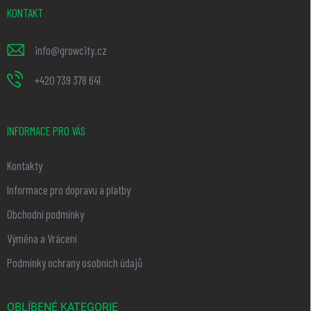
t
KONTAKT
í
info
@
growcity.cz
+420 739 378 641
INFORMACE PRO VÁS
Kontakty
Informace pro dopravu a platby
Obchodní podmínky
Výměna a Vrácení
Podmínky ochrany osobních údajů
OBLÍBENÉ KATEGORIE