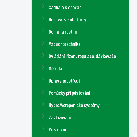
a
Sadba a Klonování
n
n
Hnojiva & Substráty
í
Ochrana rostlin
p
a
Vzduchotechnika
n
Ovládání, řízení, regulace, dávkovače
e
l
Měřidla
Úprava prostředí
Pomůcky při pěstování
Hydro/Aeroponické systémy
Zavlažování
Po sklizni