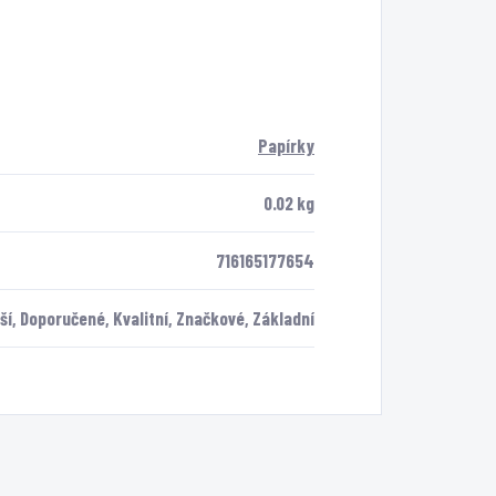
Papírky
0.02 kg
716165177654
í, Doporučené, Kvalitní, Značkové, Základní