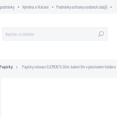
 podmínky
Výměna a Vrácení
Podmínky ochrany osobních údajů
Hledat
OWCITY - SHOWROOM
PRODÁVANÉ ZNAČKY
Papírky
Papírky rolovací ELEMENTS Slim, balení 5m v plastovém holderu
Neohodnoceno
ZNAČKA:
EL
Podrobnosti hodnocení
69 K
48,7
Měrn
SKL