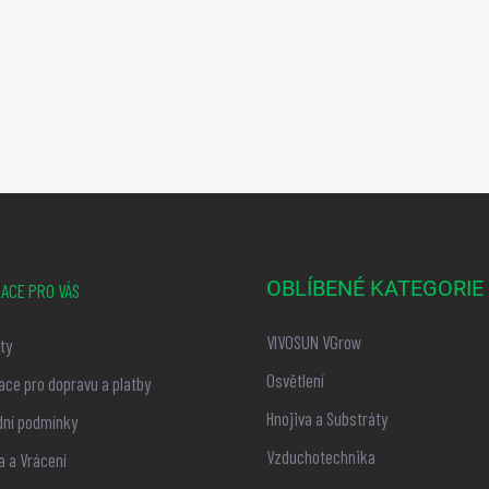
OBLÍBENÉ KATEGORIE
ACE PRO VÁS
VIVOSUN VGrow
ty
Osvětlení
ace pro dopravu a platby
Hnojiva a Substráty
ní podmínky
Vzduchotechnika
 a Vrácení