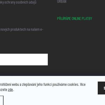
URBAN
ky ochrany osobních údajů
PŘIJÍMÁME ONLINE PLATBY
o nových produktech na našem e-
ních údajů
rohlížení webu a zlepšování jeho funkcí používáme cookies. Více
ozvíte
zde
.
vit nastavení cookies