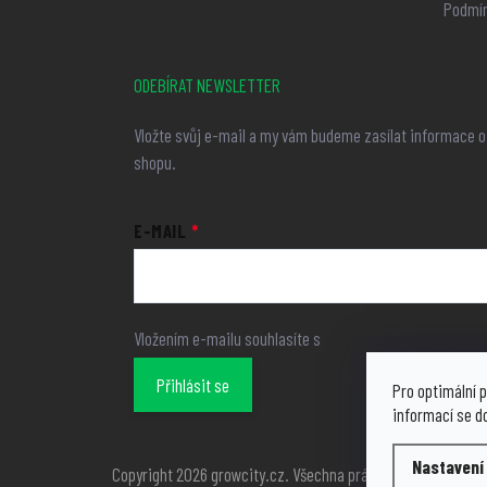
Podmín
ODEBÍRAT NEWSLETTER
Vložte svůj e-mail a my vám budeme zasílat informace 
shopu.
E-MAIL
Vložením e-mailu souhlasíte s
podmínkami ochrany osob
Přihlásit se
Pro optimální p
informací se d
Nastavení
Copyright 2026
growcity.cz
. Všechna práva vyhrazena.
Upra