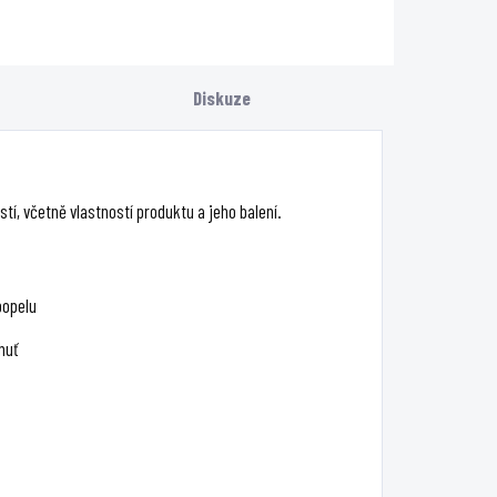
pomáhá snižovat
škodliviny vzniklé
hořením.
Diskuze
tí, včetně vlastností produktu a jeho balení.
popelu
huť