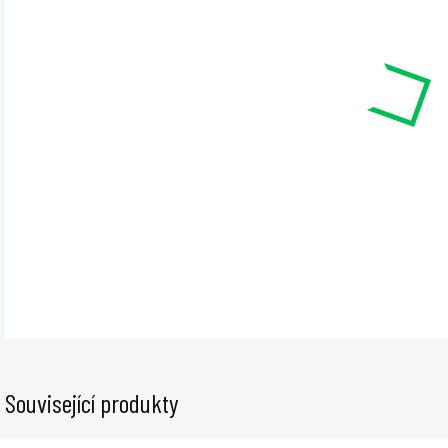
cena
MŮŽE
12.8
−
DET
Související produkty