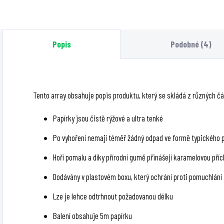
Rýžový materiál a
okraji. V balení jsou
přírodní guma dávají
2 kusy o rozměru
prostor pro přesné
105x45 mm.
Popis
Podobné (4)
odměření délky.
Tento array obsahuje popis produktu, který se skládá z různých čás
Papírky jsou čistě rýžové a ultra tenké
Po vyhoření nemají téměř žádný odpad ve formě typického 
Hoří pomalu a díky přírodní gumě přinášejí karamelovou příc
Dodávány v plastovém boxu, který ochrání proti pomuchlání
Lze je lehce odtrhnout požadovanou délku
Balení obsahuje 5m papírku