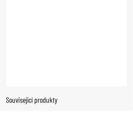
−
+
Přidat do košíku
RootIT Gel4Plugs obsahuje přírodní růstové hormony, vitamíny a
minerály pro podporu růstu kořenů rostlin. Vhodný pro rostliny bez
rozvinutého kořenového systému. Kořenový systém se objeví po 3-4
dnech po použití. vhodný pro všechny typy pěstebních médií.
DETAILNÍ INFORMACE
ZEPTAT SE
Související produkty