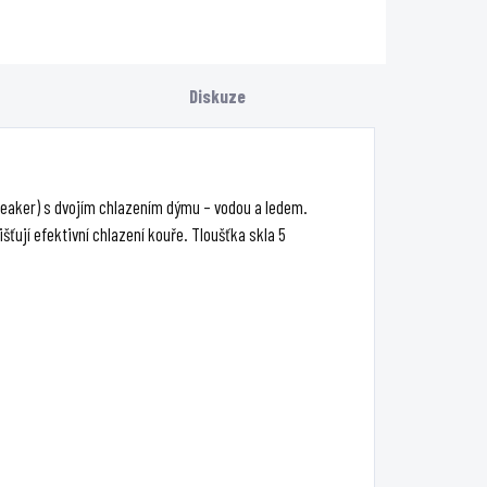
2,7 cm,
s Hammerhead Inline
orosilikátové sklo,
perkolátorem,
erkolace, extra
recyklačním
Diskuze
ilný náustek a
systémem a sadou
ákladna, zábrus 14
obsahující křemenný
m Male, Heavy
kotlík,
uartz...
karburátorovou...
(Beaker) s dvojím chlazením dýmu – vodou a ledem.
šťují efektivní chlazení kouře. Tloušťka skla 5