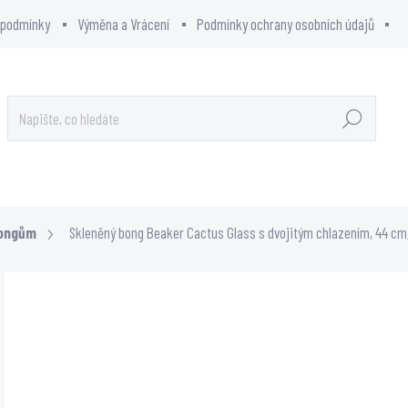
 podmínky
Výměna a Vrácení
Podmínky ochrany osobních údajů
Hledat
OWCITY - SHOWROOM
PRODÁVANÉ ZNAČKY
bongům
Skleněný bong Beaker Cactus Glass s dvojitým chlazením, 44 cm,
Neohodnoceno
Podrobnosti hodnocení
499
412,
Měrn
VYP