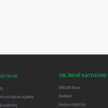
OBLÍBENÉ KATEGORIE
ACE PRO VÁS
VIVOSUN VGrow
ty
Osvětlení
ace pro dopravu a platby
Hnojiva a Substráty
ní podmínky