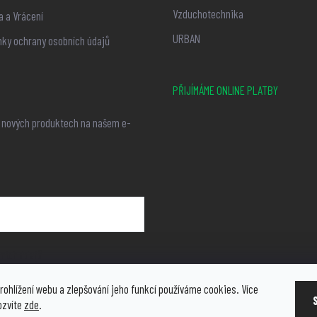
Vzduchotechnika
 a Vrácení
URBAN
ky ochrany osobních údajů
PŘIJÍMÁME ONLINE PLATBY
o nových produktech na našem e-
ních údajů
rohlížení webu a zlepšování jeho funkcí používáme cookies. Více
ozvíte
zde
.