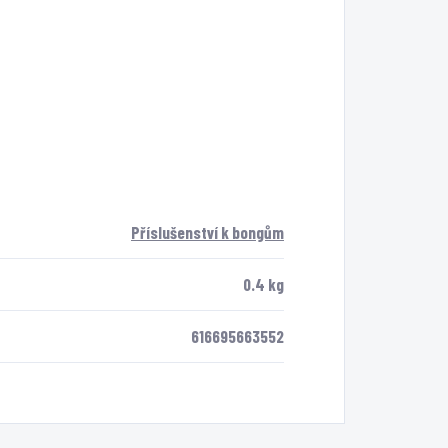
Příslušenství k bongům
0.4 kg
616695663552