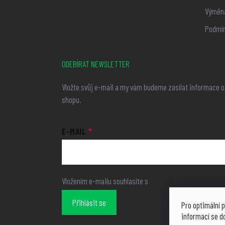
Výměna
Podmín
ODEBÍRAT NEWSLETTER
Vložte svůj e-mail a my vám budeme zasílat informace 
shopu.
E-MAIL
Vložením e-mailu souhlasíte s
podmínkami ochrany osob
Přihlásit se
Pro optimální p
informací se d