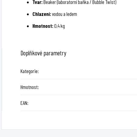
Tvar:
Beaker (laboratorní baňka / Bubble Twist)
Chlazení:
vodou a ledem
Hmotnost:
0,4 kg
Doplňkové parametry
Kategorie
:
Hmotnost
:
EAN
: