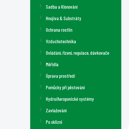
a
Sadba a Klonování
n
n
Hnojiva & Substráty
í
Ochrana rostlin
p
a
Vzduchotechnika
n
Ovládání, řízení, regulace, dávkovače
e
l
Měřidla
Úprava prostředí
Pomůcky při pěstování
Hydro/Aeroponické systémy
Zavlažování
Po sklizni