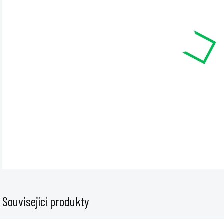
cena
Skle
lede
tvar 
DET
Související produkty