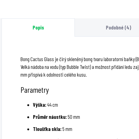
vysoce kvalitní sklo s
z 5mm amerického
1
palmou inspirovanou
borosilikátového
b
horní částí a stabilní
skla, výšky 130 mm
p
Popis
Podobné (4)
základnou.
se zábruzem 14 mm,
s
která obsahuje
z
bubble rig,...
m
Q
Bong Cactus Glass je čirý skleněný bong tvaru laboratorní baňky 
Velká nádoba na vodu (typ Bubble Twist) a možnost přidání ledu zaji
mm přispívá k odolnosti celého kusu.
Parametry
Výška:
44 cm
Průměr náustku:
50 mm
Tloušťka skla:
5 mm