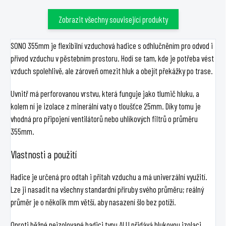
Zobrazit všechny související produkty
SONO 355mm je flexibilní vzduchová hadice s odhlučněním pro odvod i
přívod vzduchu v pěstebním prostoru. Hodí se tam, kde je potřeba vést
vzduch spolehlivě, ale zároveň omezit hluk a obejít překážky po trase.
Uvnitř má perforovanou vrstvu, která funguje jako tlumič hluku, a
kolem ní je izolace z minerální vaty o tloušťce 25mm. Díky tomu je
vhodná pro připojení ventilátorů nebo uhlíkových filtrů o průměru
355mm.
Vlastnosti a použití
Hadice je určená pro odtah i přítah vzduchu a má univerzální využití.
Lze ji nasadit na všechny standardní příruby svého průměru; reálný
průměr je o několik mm větší, aby nasazení šlo bez potíží.
Oproti běžné neizolované hadici typu ALU přidává hlukovou izolaci.