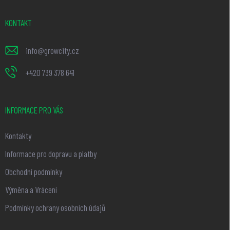
a
t
KONTAKT
í
info
@
growcity.cz
+420 739 378 641
INFORMACE PRO VÁS
Kontakty
Informace pro dopravu a platby
Obchodní podmínky
Výměna a Vrácení
Podmínky ochrany osobních údajů