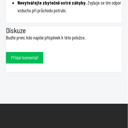
Nevytvářejte zbytečně ostré záhyby.
Zvyšuje se tím odpor
vzduchu při průchodu potrubí.
Diskuze
Buďte první, kdo napíše příspěvek k této položce.
Přidat komentář
Z
á
p