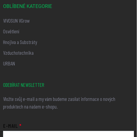
OBLÍBENÉ KATEGORIE
VIVOSUN VGrow
Osvětlení
Hnojiva a Substráty
Vzduchotechnika
URBAN
ODEBÍRAT NEWSLETTER
Vložte svůj e-mail a my vám budeme zasílat informace o nových
produktech na našem e-shopu.
E-MAIL