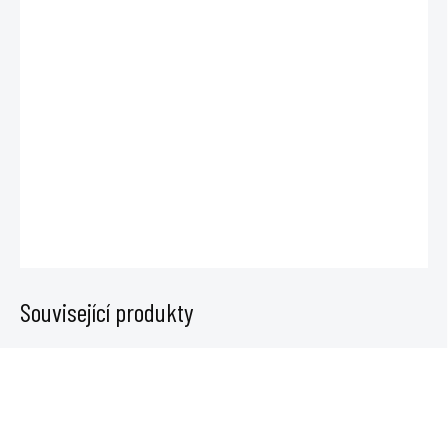
−
+
Přidat do košíku
SONO 355mm je odhlučněná flexibilní vzduchová hadice pro odvod i
přívod vzduchu. Má izolaci z minerální vaty 25mm a je určená pro
průměr 355mm.
DETAILNÍ INFORMACE
ZEPTAT SE
Související produkty