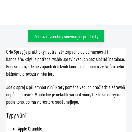
Zobrazit všechny související produkty
ONA Spray je praktický neutralizér zápachu do domácnosti i
kanceláře, když je potřeba rychle upravit vzduch bez složité instalace.
Hodí se tam, kde se zápach drží kvůli kouření, domácím zvířatům nebo
běžnému provozu v interiéru.
Jde o sprej s příjemnou vůní, který pomáhá vzduch pročistit a zároveň
nepůsobí rušivě. V nabídce je několik variant vůně, takže se dá vybrat
podle toho, co má v prostoru sedět nejlépe.
Typy vůní
Apple Crumble