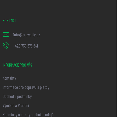
p
a
t
KONTAKT
í
info
@
growcity.cz
+420 739 378 641
INFORMACE PRO VÁS
Kontakty
Informace pro dopravu a platby
Obchodní podmínky
Výměna a Vrácení
Podmínky ochrany osobních údajů