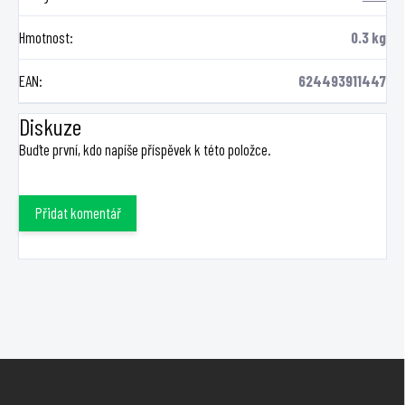
Hmotnost
:
0.3 kg
EAN
:
624493911447
Diskuze
Buďte první, kdo napíše příspěvek k této položce.
Přidat komentář
Z
á