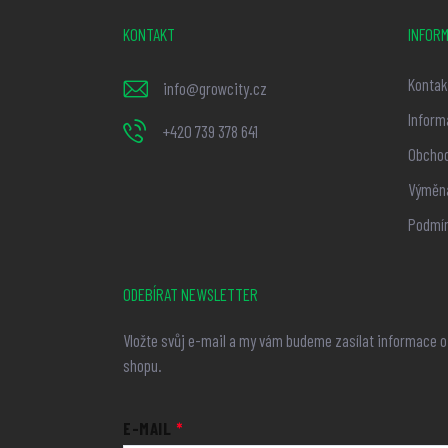
p
KONTAKT
INFORM
a
t
Kontak
info
@
growcity.cz
í
Inform
+420 739 378 641
Obchod
Výměna
Podmín
ODEBÍRAT NEWSLETTER
Vložte svůj e-mail a my vám budeme zasílat informace 
shopu.
E-MAIL