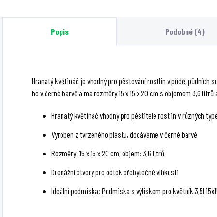
špínou. Uchrání box a
galvanizované oceli.
podlahu před
Kompatibilní s
Popis
Podobné (4)
poničením.
Aluflex, combiflex a
sonoflex.
Hranatý květináč je vhodný pro pěstování rostlin v půdě, půdních
ho v černé barvě a má rozměry 15 x 15 x 20 cm s objemem 3,6 litrů 
Hranatý květináč vhodný pro pěstitele rostlin v různých ty
Vyroben z tvrzeného plastu, dodáváme v černé barvě
Rozměry: 15 x 15 x 20 cm, objem: 3,6 litrů
Drenážní otvory pro odtok přebytečné vlhkosti
Ideální podmiska: Podmiska s výliskem pro květník 3,5l 15x