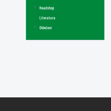
Headshop
Literatura
Oblečení
Z
á