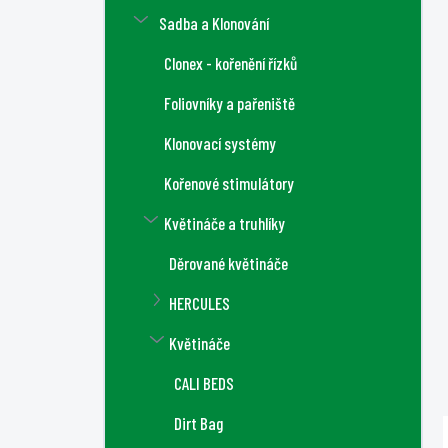
a
Sadba a Klonování
n
n
Clonex - kořenění řízků
í
Foliovníky a pařeniště
p
a
Klonovací systémy
n
Kořenové stimulátory
e
l
Květináče a truhlíky
Děrované květináče
HERCULES
Květináče
CALI BEDS
Dirt Bag