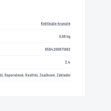
Květináče hranaté
0.09 kg
8594200871062
3.4
í, Doporučené, Kvalitní, Značkové, Základní