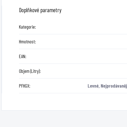
Doplňkové parametry
Kategorie
:
Hmotnost
:
EAN
:
Objem (Litry)
:
PFHGX
:
Levné, Nejprodávanějš