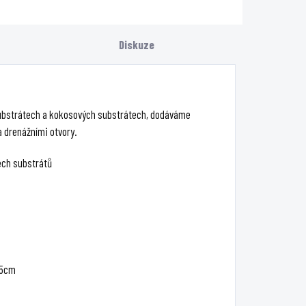
Diskuze
 substrátech a kokosových substrátech, dodáváme
a drenážními otvory.
pech substrátů
15cm