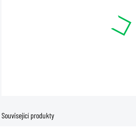
cena
MŮŽE
11.8
−
Květ
objem
DET
Související produkty