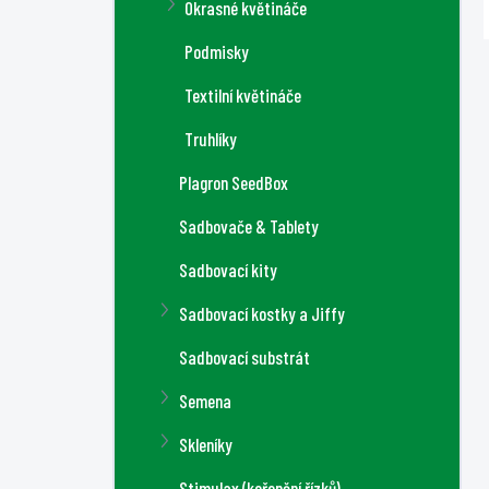
Okrasné květináče
Podmisky
Textilní květináče
Truhlíky
Plagron SeedBox
Sadbovače & Tablety
Sadbovací kity
Sadbovací kostky a Jiffy
Sadbovací substrát
Semena
Skleníky
Stimulax (kořenění řízků)