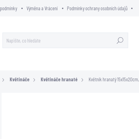
 podmínky
Výměna a Vrácení
Podmínky ochrany osobních údajů
Hledat
OWCITY - SHOWROOM
PRODÁVANÉ ZNAČKY
Květináče
Květináče hranaté
Květník hranatý 15x15x20cm, 
Neohodnoceno
ZNAČKA:
BY
Podrobnosti hodnocení
32 K
14,0
Měrn
SKL