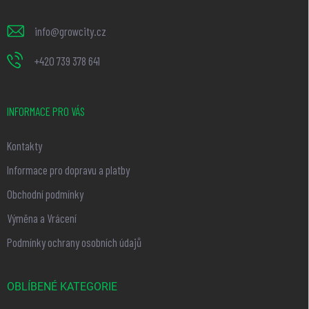
í
info
@
growcity.cz
+420 739 378 641
INFORMACE PRO VÁS
Kontakty
Informace pro dopravu a platby
Obchodní podmínky
Výměna a Vrácení
Podmínky ochrany osobních údajů
OBLÍBENÉ KATEGORIE