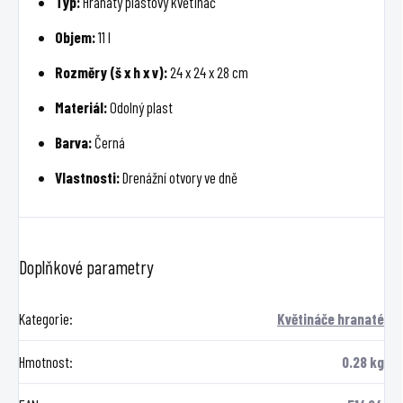
Typ:
Hranatý plastový květináč
Objem:
11 l
Rozměry (š x h x v):
24 x 24 x 28 cm
Materiál:
Odolný plast
Barva:
Černá
Vlastnosti:
Drenážní otvory ve dně
Doplňkové parametry
Kategorie
:
Květináče hranaté
Hmotnost
:
0.28 kg