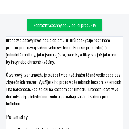
Zobrazit všechny související produkty
Hranatý plastový květináč o objemu 11 litrů poskytuje rostlinám
prostor pro rozvoj kořenového systému. Hodí se pro statnější
jednoleté rostliny, jako jsou rajčata, papriky a lilky, stejně jako pro
bylinky nebo okrasné květiny.
Čtvercový tvar umožňuje skládat více květináčů těsně vedle sebe bez
zbytečných mezer. Využijete ho proto v pěstebních boxech, sklenících
i na balkonech, kde záleží na každém centimetru. Drenážní otvory ve
dně odvádějí přebytečnou vodu a pomáhají chránit kořeny před
hnilobou.
Parametry