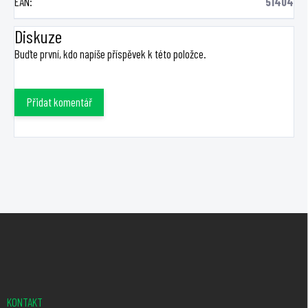
EAN
:
51404
Diskuze
Buďte první, kdo napíše příspěvek k této položce.
Přidat komentář
Z
á
p
a
t
KONTAKT