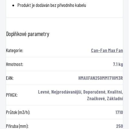
Produkt je dodáván bez přívodního kabelu
Doplňkové parametry
Kategorie
:
Can-Fan Max Fan
Hmotnost
:
7.1 kg
EAN
:
HMAXFAN250MM1710M3R
Levné, Nejprodávanější, Doporučené, Kvalitní,
PFHGX
:
Značkové, Základní
Průtok (m3/h)
:
1710
Příruba (mm)
:
250