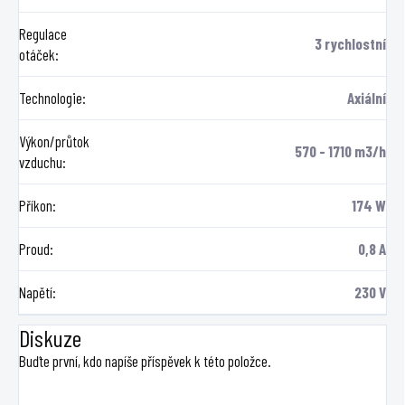
Regulace
3 rychlostní
otáček
:
Technologie
:
Axiální
Výkon/průtok
570 - 1710 m3/h
vzduchu
:
Příkon
:
174 W
Proud
:
0,8 A
Napětí
:
230 V
Diskuze
Buďte první, kdo napíše příspěvek k této položce.