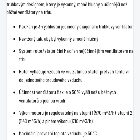
trubkovým designem, který je výkonný, méně hlučný a účinnější než
běžné ventilátory na trhu.
Max Fan je 3-rychlostní jedinečný diagonální trubkový ventilátor
Navržený tak, aby byl výkonný a méně hlučný
Systém rotor/stator činí Max Fan nejúčinnějším ventilátorem na
trhu
Rotor vytlačuje vzduch ve vír, zatímco stator přetváří tento vír
do jednotného proudového vzduchu
Účinnost ventilátoru Max je o 50% vyšší než u běžných
ventilátorů s jednou vrtulí
Výkon motoru je regulovatelný na stupni 1 (570 m^3/h), stupni 2
(1140 m^3/h) a plném výkonu (1710 m^3/h)
Maximální provozní teplota vzduchu je 50°C