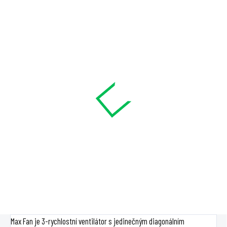
SKLADEM
SKLADEM
Ruck ETALINE / Max-Fan
Can-Fan MAX-Fan 355 mm -
160, 430 m3/h, 160 mm, 3
2580 m3/h
rychlosti, 51 W
15 329 Kč
3 099 Kč
Do košíku
Do košíku
Max Fan je 3-rychlostní ventilátor s jedinečným diagonálním