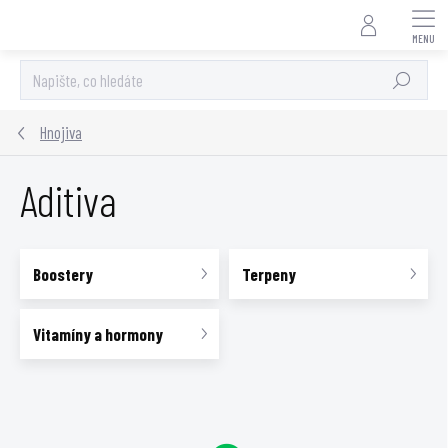
Přejít
na
obsah
Hledat
Hnojiva
Aditiva
Boostery
Terpeny
Vitamíny a hormony