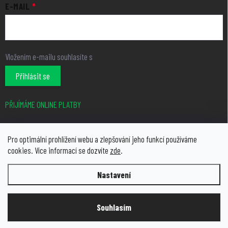
E-MAIL
Vložením e-mailu souhlasíte s
podmínkami ochrany osobních údajů
Přihlásit se
PŘIJÍMÁME ONLINE PLATBY
Pro optimální prohlížení webu a zlepšování jeho funkcí používáme
cookies. Více informací se dozvíte
zde
.
Nastavení
Copyright 2026
growcity.cz
. Všechna práva vyhrazena.
Upravit
nastavení cookies
Souhlasím
Vytvořil Shoptet Premium