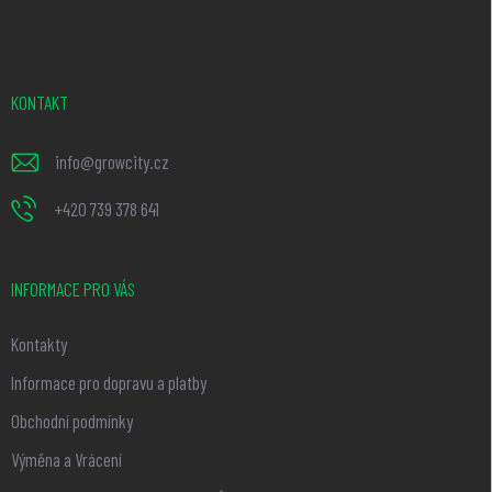
á
p
a
t
KONTAKT
í
info
@
growcity.cz
+420 739 378 641
INFORMACE PRO VÁS
Kontakty
Informace pro dopravu a platby
Obchodní podmínky
Výměna a Vrácení