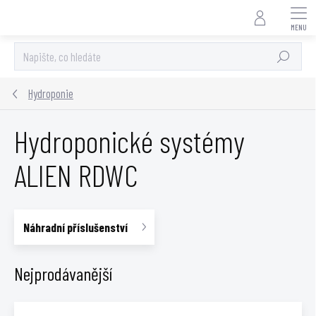
Přejít
na
obsah
Hledat
Hydroponie
Hydroponické systémy
ALIEN RDWC
Náhradní příslušenství
Nejprodávanější