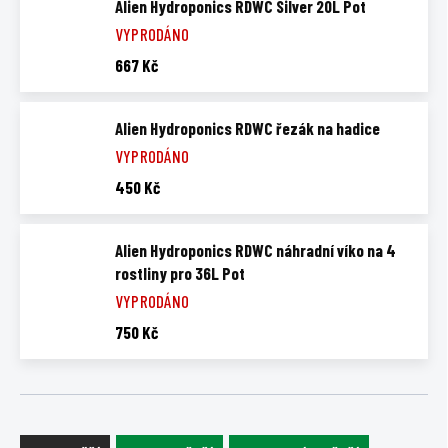
Alien Hydroponics RDWC Silver 20L Pot
VYPRODÁNO
667 Kč
Alien Hydroponics RDWC řezák na hadice
VYPRODÁNO
450 Kč
Alien Hydroponics RDWC náhradní víko na 4
rostliny pro 36L Pot
VYPRODÁNO
750 Kč
Ř