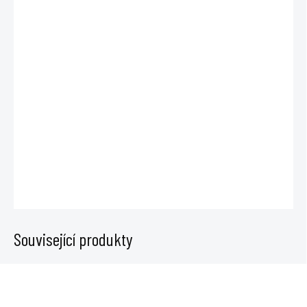
cena:
MŮŽEME DORUČIT
DO:
11.8.2026
−
+
Přidat do košíku
Atami ATA Rootbastic je kořenový stimulátor pro půdu, kokos i hydro.
Dávkuje se 0,1–0,3 ml/l a podporuje silný kořenový systém.
DETAILNÍ INFORMACE
ZEPTAT SE
Související produkty