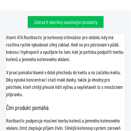
Zobrazit všechny související produkty
Atami ATA Rootbastic je kořenový stimulátor pro období, kdy má
rostlina rychle vybudovat silný základ. Hodí se pro pěstování v půdě,
kokosu i hydroponii a využijete ho tam, kde je potřeba podpořit tvorbu
kořenů a jemného kořenového vlášení.
V praxi pomáhá hlavně v době přechodu do květu a na začátku květu.
Díky vysoké koncentraci stačí malé dávky, takže je vhodný pro
pěstitele, kteří chtějí přesně řídit výživu a nepřehánět to s množstvím
přípravku.
Čím produkt pomáhá
Rootbastic podporuje masivní tvorbu kořenů a jemného kořenového
vlášení, čímž zlepšuje příjem živin. Silnější kořenový systém zároveň