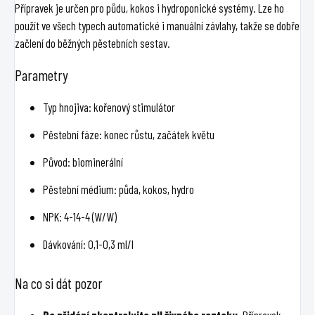
Přípravek je určen pro půdu, kokos i hydroponické systémy. Lze ho
použít ve všech typech automatické i manuální závlahy, takže se dobře
začlení do běžných pěstebních sestav.
Parametry
Typ hnojiva: kořenový stimulátor
Pěstební fáze: konec růstu, začátek květu
Původ: biominerální
Pěstební médium: půda, kokos, hydro
NPK: 4-14-4 (W/W)
Dávkování: 0,1-0,3 ml/l
Na co si dát pozor
Po přidání zkontrolujte pH živného roztoku.
Přípravek