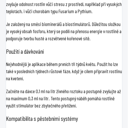
zvyšuje odolnost rostlin vůči stresu z prostředí, například při vysokých
teplotách, i vůči chorobám typu Fusarium a Pythium.
Je založený na směsi biominerálů a biostimulátorů. Důležitou složkou
je vysoký obsah fosforu, který se podílí na přenosu energie v rostlině a
podporuje tvorbu husté a rozvětvené kořenové sítě.
Použití a dávkování
Nejvhodnější je aplikace během prvních tří týdnů květu. Použít ho lze
také v posledních týdnech růstové fáze, když je cílem připravit rostlinu
na kvetení.
Začněte na dávce 0,1 ml na litr živného roztoku a postupně zvyšujte až
na maximum 0,3 ml na litr. Tento postupný náběh pomáhá rostlině
využít stimulátor bez zbytečného přetížení.
Kompatibilita s pěstebními systémy