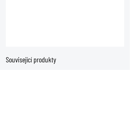
cena:
Atami Terra Max je minerální hnojivo pro období květu s NPK 2-2-4.
Hodí se pro lehké půdy a dávkuje se 1–5 ml na 1 l vody.
DETAILNÍ INFORMACE
ZEPTAT SE
Související produkty
SKLADEM
SKLADEM