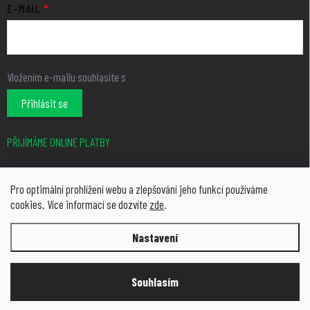
E-MAIL
Vložením e-mailu souhlasíte s
podmínkami ochrany osobních údajů
Přihlásit se
PŘIJÍMÁME ONLINE PLATBY
Pro optimální prohlížení webu a zlepšování jeho funkcí používáme
cookies. Více informací se dozvíte
zde
.
Nastavení
Copyright 2026
growcity.cz
. Všechna práva vyhrazena.
Upravit
nastavení cookies
Souhlasím
Vytvořil Shoptet Premium