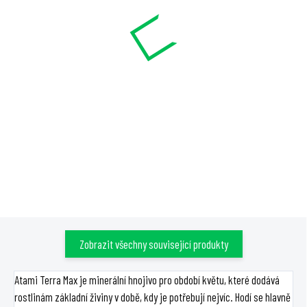
Atami ATA Bloombastic
Atami Terra Leaves 5l
1250ml
724 Kč
3 539 Kč
Do košíku
Do košíku
Atami Terra Leaves je výživové
Atami ATA Bloombastic je
hnojivo pro růst. Podporuje
koncentrovaný doplněk pro
velké postranní větve a
posledních 4 až 6 týdnů květu a
výhonky, dávkuje se 1 - 5 ml na 1
zrání. Dávkuje se 0,5–1,0 ml na 1
l vody.
l vody.
Zobrazit všechny související produkty
Atami Terra Max je minerální hnojivo pro období květu, které dodává
rostlinám základní živiny v době, kdy je potřebují nejvíc. Hodí se hlavně