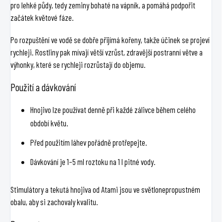
pro lehké půdy, tedy zeminy bohaté na vápník, a pomáhá podpořit
začátek květové fáze.
Po rozpuštění ve vodě se dobře přijímá kořeny, takže účinek se projeví
rychleji. Rostliny pak mívají větší vzrůst, zdravější postranní větve a
výhonky, které se rychleji rozrůstají do objemu.
Použití a dávkování
Hnojivo lze používat denně při každé zálivce během celého
období květu.
Před použitím láhev pořádně protřepejte.
Dávkování je 1–5 ml roztoku na 1 l pitné vody.
Stimulátory a tekutá hnojiva od Atami jsou ve světlonepropustném
obalu, aby si zachovaly kvalitu.