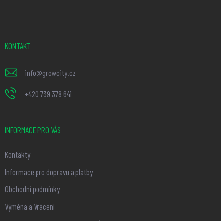
á
p
a
t
KONTAKT
í
info
@
growcity.cz
+420 739 378 641
INFORMACE PRO VÁS
Kontakty
Informace pro dopravu a platby
Obchodní podmínky
Výměna a Vrácení