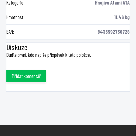
Kategorie
:
Hnojiva Atami ATA
Hmotnost
:
11.46 kg
EAN
:
8436592730728
Diskuze
Buďte první, kdo napíše příspěvek k této položce.
Přidat komentář
Z