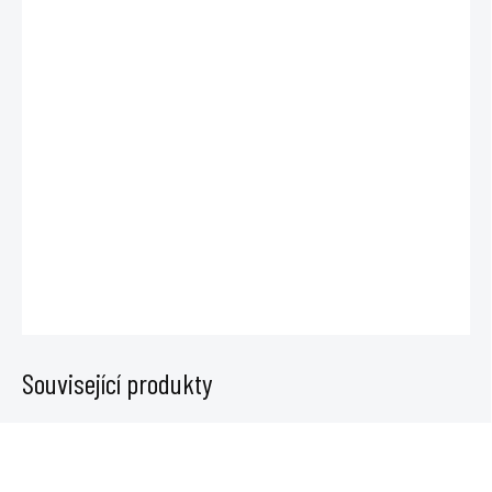
cena:
MŮŽEME DORUČIT
DO:
12.8.2026
−
+
Přidat do košíku
Atami ATA-XL kombinuje přirozené látky, minerály, vitamíny a
aminokyseliny. Dávkuje se 1 ml na 1 l vody od 3. týdne aktivního období.
DETAILNÍ INFORMACE
ZEPTAT SE
Související produkty