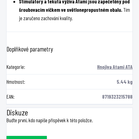
Stimulátory a tekutá výživa Atami jsou zapečetěny pod
šroubovacím víčkem ve světlonepropustném obalu.
Tím
je zaručeno zachování kvality.
Doplňkové parametry
Kategorie
:
Hnojiva Atami ATA
Hmotnost
:
5.44 kg
EAN
:
8719323215788
Diskuze
Buďte první, kdo napíše příspěvek k této položce.