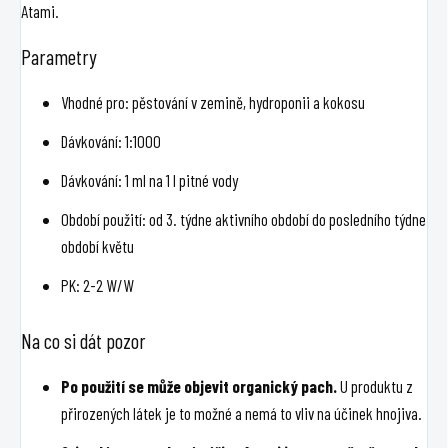
Atami.
Parametry
Vhodné pro: pěstování v zemině, hydroponii a kokosu
Dávkování: 1:1000
Dávkování: 1 ml na 1 l pitné vody
Období použití: od 3. týdne aktivního období do posledního týdne
období květu
PK: 2-2 W/W
Na co si dát pozor
Po použití se může objevit organický pach.
U produktu z
přirozených látek je to možné a nemá to vliv na účinek hnojiva.