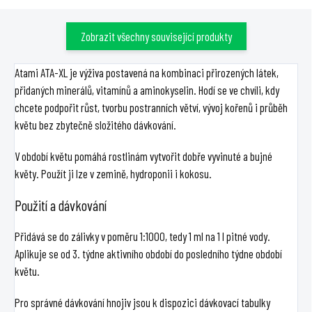
Zobrazit všechny související produkty
Atami ATA-XL je výživa postavená na kombinaci přirozených látek,
přidaných minerálů, vitamínů a aminokyselin. Hodí se ve chvíli, kdy
chcete podpořit růst, tvorbu postranních větví, vývoj kořenů i průběh
květu bez zbytečně složitého dávkování.
V období květu pomáhá rostlinám vytvořit dobře vyvinuté a bujné
květy. Použít ji lze v zemině, hydroponii i kokosu.
Použití a dávkování
Přidává se do zálivky v poměru 1:1000, tedy 1 ml na 1 l pitné vody.
Aplikuje se od 3. týdne aktivního období do posledního týdne období
květu.
Pro správné dávkování hnojiv jsou k dispozici dávkovací tabulky