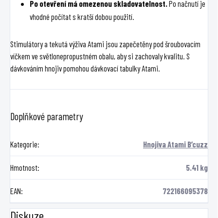
Po otevření má omezenou skladovatelnost.
Po načnutí je
vhodné počítat s kratší dobou použití.
Stimulátory a tekutá výživa Atami jsou zapečetěny pod šroubovacím
víčkem ve světlonepropustném obalu, aby si zachovaly kvalitu. S
dávkováním hnojiv pomohou dávkovací tabulky Atami.
Doplňkové parametry
Kategorie
:
Hnojiva Atami B’cuzz
Hmotnost
:
5.41 kg
EAN
:
722166095378
Diskuze