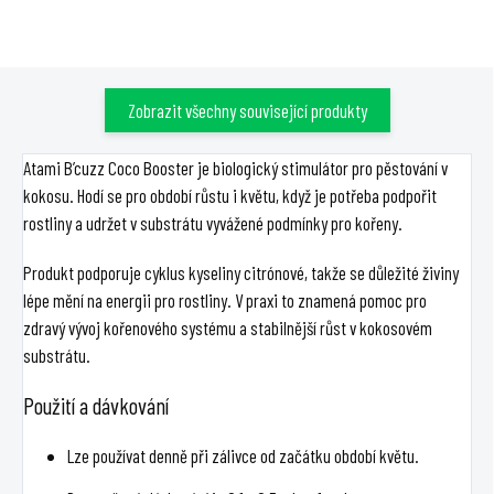
vody.
Zobrazit všechny související produkty
Atami B’cuzz Coco Booster je biologický stimulátor pro pěstování v
kokosu. Hodí se pro období růstu i květu, když je potřeba podpořit
rostliny a udržet v substrátu vyvážené podmínky pro kořeny.
Produkt podporuje cyklus kyseliny citrónové, takže se důležité živiny
lépe mění na energii pro rostliny. V praxi to znamená pomoc pro
zdravý vývoj kořenového systému a stabilnější růst v kokosovém
substrátu.
Použití a dávkování
Lze používat denně při zálivce od začátku období květu.