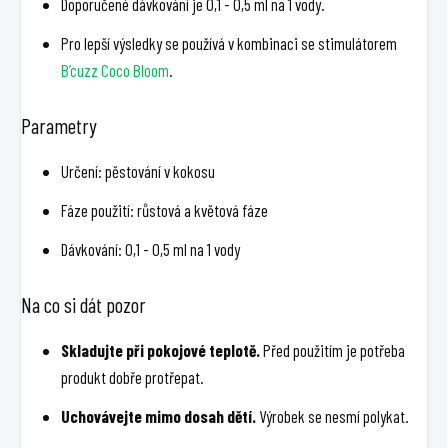
Doporučené dávkování je 0,1 - 0,5 ml na 1 vody.
Pro lepší výsledky se používá v kombinaci se stimulátorem
B’cuzz Coco Bloom
.
Parametry
Určení: pěstování v kokosu
Fáze použití: růstová a květová fáze
Dávkování: 0,1 - 0,5 ml na 1 vody
Na co si dát pozor
Skladujte při pokojové teplotě.
Před použitím je potřeba
produkt dobře protřepat.
Uchovávejte mimo dosah dětí.
Výrobek se nesmí polykat.