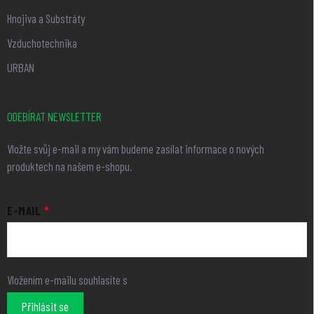
Hnojiva a Substráty
Vzduchotechnika
URBAN
ODEBÍRAT NEWSLETTER
Vložte svůj e-mail a my vám budeme zasílat informace o nových
produktech na našem e-shopu.
E-MAIL
Vložením e-mailu souhlasíte s
podmínkami ochrany osobních údajů
Přihlásit se