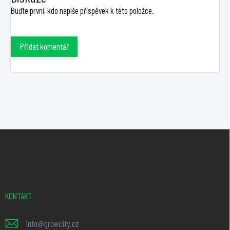
Buďte první, kdo napíše příspěvek k této položce.
Přidat komentář
Z
á
p
a
t
KONTAKT
í
info
@
growcity.cz