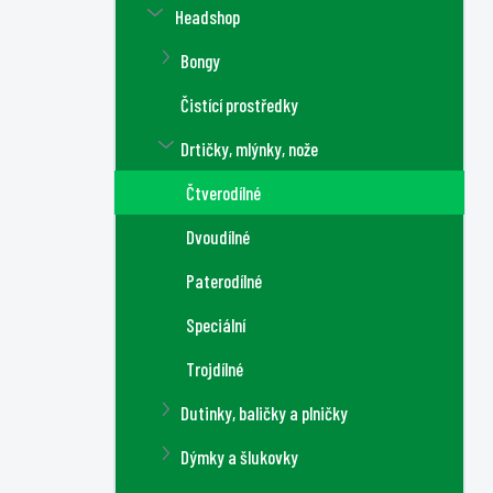
Headshop
Bongy
Čistící prostředky
Drtičky, mlýnky, nože
Čtverodílné
Dvoudílné
Paterodílné
Speciální
Trojdílné
Dutinky, baličky a plničky
Dýmky a šlukovky