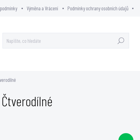
 podmínky
Výměna a Vrácení
Podmínky ochrany osobních údajů
Hledat
OWCITY - SHOWROOM
PRODÁVANÉ ZNAČKY
verodílné
Čtverodílné