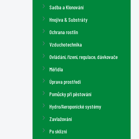
a
Sadba a Klonování
n
n
Hnojiva & Substráty
í
Ochrana rostlin
p
a
Vzduchotechnika
n
Ovládání, řízení, regulace, dávkovače
e
l
Měřidla
Úprava prostředí
Pomůcky při pěstování
Hydro/Aeroponické systémy
Zavlažování
Po sklizni