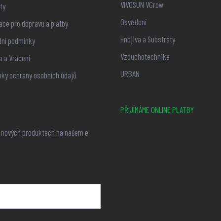
VIVOSUN VGrow
ty
Osvětlení
ace pro dopravu a platby
Hnojiva a Substráty
ní podmínky
Vzduchotechnika
 a Vrácení
URBAN
ky ochrany osobních údajů
PŘIJÍMÁME ONLINE PLATBY
o nových produktech na našem e-