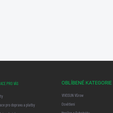
OBLÍBENÉ KATEGORIE
ACE PRO VÁS
VIVOSUN VGrow
ty
Osvětlení
ace pro dopravu a platby
Hnojiva a Substráty