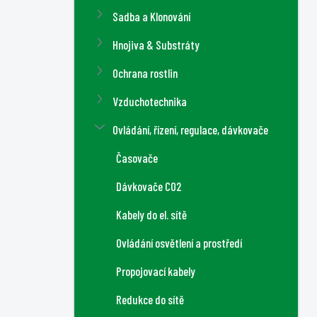
a
Sadba a Klonování
n
n
Hnojiva & Substráty
í
Ochrana rostlin
p
a
Vzduchotechnika
n
Ovládání, řízení, regulace, dávkovače
e
l
Časovače
Dávkovače CO2
Kabely do el. sítě
Ovládání osvětlení a prostředí
Propojovací kabely
Redukce do sítě