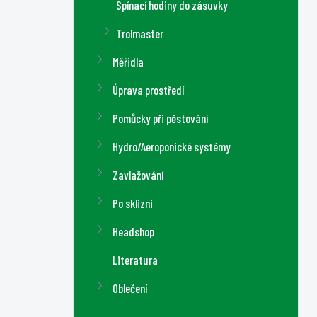
Spínací hodiny do zásuvky
Trolmaster
Měřidla
Úprava prostředí
Pomůcky při pěstování
Hydro/Aeroponické systémy
Zavlažování
Po sklizni
Headshop
Literatura
Oblečení