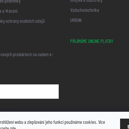
ní podmínky
Vzduchotechnika
 a Vrácení
URBAN
ky ochrany osobních údajů
PŘIJÍMÁME ONLINE PLATBY
o nových produktech na našem e-
ních údajů
rohlížení webu a zlepšování jeho funkcí používáme cookies. Více
ozvíte
zde
.