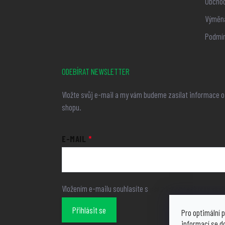
Obchod
Výměna
Podmín
ODEBÍRAT NEWSLETTER
Vložte svůj e-mail a my vám budeme zasílat informace 
shopu.
E-MAIL
Vložením e-mailu souhlasíte s
podmínkami ochrany osob
Přihlásit se
Pro optimální p
informací se d