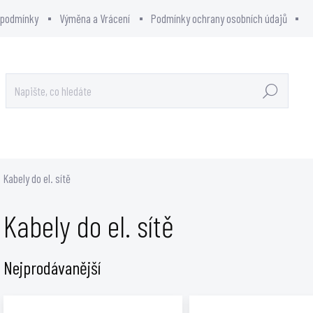
 podmínky
Výměna a Vrácení
Podmínky ochrany osobních údajů
Hledat
OWCITY - SHOWROOM
PRODÁVANÉ ZNAČKY
Kabely do el. sítě
Kabely do el. sítě
Nejprodávanější