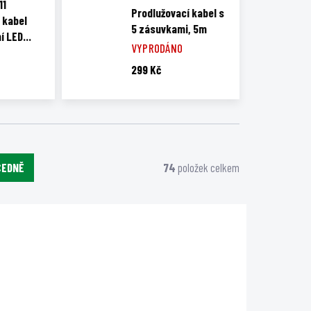
11
Prodlužovací kabel s
 kabel
5 zásuvkami, 5m
ní LED
VYPRODÁNO
owHub
299 Kč
CEDNĚ
74
položek celkem
N43263
GMA17017