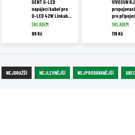
GENT G-LED
VIVOSUN RJ
napájecí kabel pro
propojovací
G-LED 42W Linkable,
pro připoje
2 m
světel k Gr
SKLADEM
SKLADEM
E42
99 Kč
119 Kč
Ř
a
NEJDRAŽŠÍ
NEJLEVNĚJŠÍ
NEJPRODÁVANĚJŠÍ
ABE
z
e
V
n
ý
1005
í
p
p
i
r
s
o
p