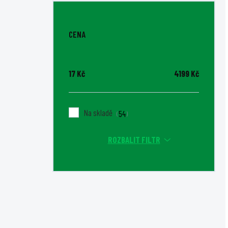
CENA
17
Kč
4199
Kč
Na skladě
54
ROZBALIT FILTR