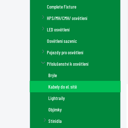
a
Complete Fixture
n
n
HPS/MH/CMH/ osvětlení
í
LED osvětlení
p
a
Osvětlení sazenic
n
Pojezdy pro osvětlení
e
l
Příslušenství k osvětlení
Brýle
Kabely do el. sítě
Lightraily
Objímky
Stínidla