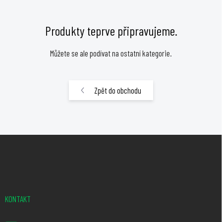
Produkty teprve připravujeme.
Můžete se ale podívat na ostatní kategorie.
Zpět do obchodu
Z
á
p
a
t
KONTAKT
í