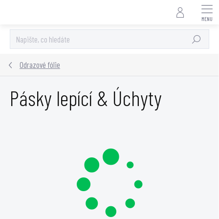
Přejít
na
obsah
Hledat
Odrazové fólie
Pásky lepící & Úchyty