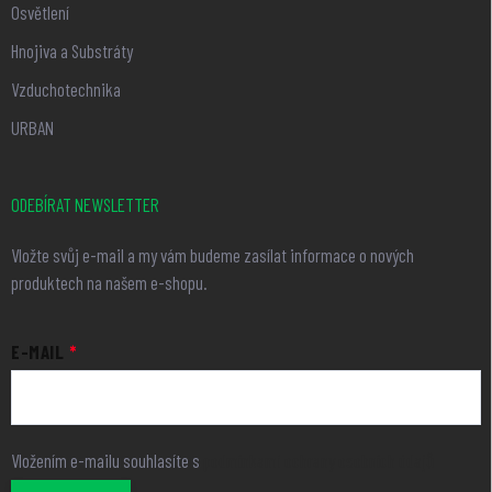
Osvětlení
Hnojiva a Substráty
Vzduchotechnika
URBAN
ODEBÍRAT NEWSLETTER
Vložte svůj e-mail a my vám budeme zasílat informace o nových
produktech na našem e-shopu.
E-MAIL
Vložením e-mailu souhlasíte s
podmínkami ochrany osobních údajů