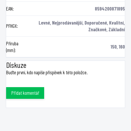
EAN
:
8594200871895
Levné, Nejprodávanější, Doporučené, Kvalitní,
PFHGX
:
Značkové, Základní
Příruba
150, 160
(mm)
:
Diskuze
Buďte první, kdo napíše příspěvek k této položce.
Přidat komentář