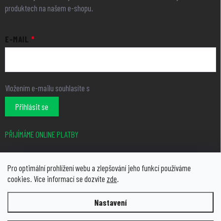
produktech na našem e-shopu.
E-MAIL
Vložením e-mailu souhlasíte s
podmínkami ochrany osobních údajů
Přihlásit se
PŘIJÍMÁME ONLINE PLATBY
Pro optimální prohlížení webu a zlepšování jeho funkcí používáme
cookies. Více informací se dozvíte
zde
.
Nastavení
Copyright 2026
growcity.cz
. Všechna práva vyhrazena.
Upravit