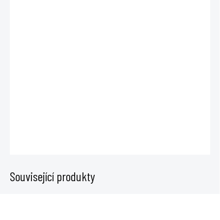
DO:
12.8.2026
−
+
Přidat do košíku
Plastová redukce 160/150mm umožňuje jednoduché napojení motoru s
průměrem 125mm na větší hadici. Tím se snižuje hluk v hadici pro
odvod vzduchu. Vždy používejte větší průměr hadice než motoru.
DETAILNÍ INFORMACE
ZEPTAT SE
Související produkty