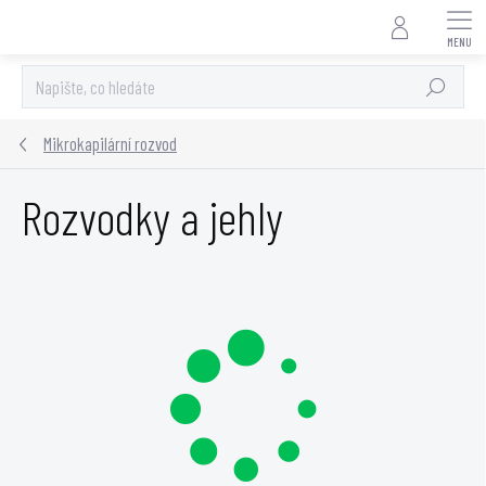
Přejít
na
obsah
Hledat
Mikrokapilární rozvod
Rozvodky a jehly