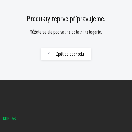
Produkty teprve připravujeme.
Můžete se ale podívat na ostatní kategorie.
Zpět do obchodu
Z
á
p
a
t
KONTAKT
í