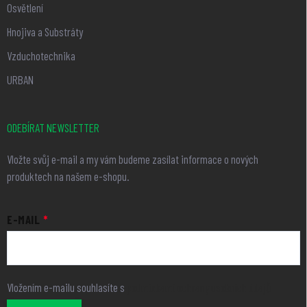
Osvětlení
Hnojiva a Substráty
Vzduchotechnika
URBAN
ODEBÍRAT NEWSLETTER
Vložte svůj e-mail a my vám budeme zasílat informace o nových
produktech na našem e-shopu.
E-MAIL
Vložením e-mailu souhlasíte s
podmínkami ochrany osobních údajů