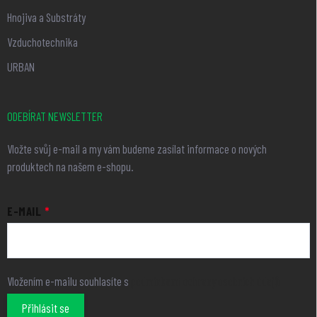
Hnojiva a Substráty
Vzduchotechnika
URBAN
ODEBÍRAT NEWSLETTER
Vložte svůj e-mail a my vám budeme zasílat informace o nových
produktech na našem e-shopu.
E-MAIL
Vložením e-mailu souhlasíte s
podmínkami ochrany osobních údajů
Přihlásit se