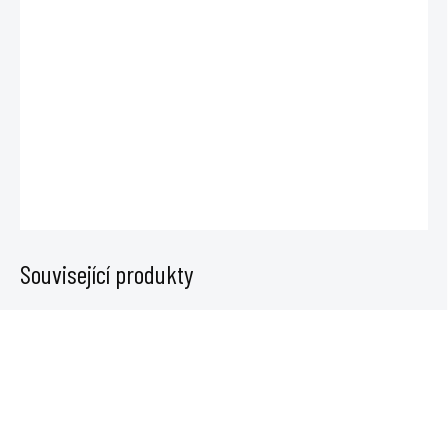
DO:
12.8.2026
−
+
Přidat do košíku
DETAILNÍ INFORMACE
ZEPTAT SE
Související produkty