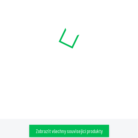
SKLADEM
SKLADEM
Spojka PE hadice typ L,
Rozprašovací tryska MSU
16mm, nástrčná
výseč 180°
15 Kč
9 Kč
Do košíku
Do košíku
Zobrazit všechny související produkty