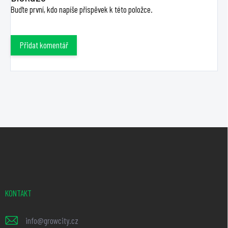
Buďte první, kdo napíše příspěvek k této položce.
Přidat komentář
Z
á
p
a
t
KONTAKT
í
info
@
growcity.cz