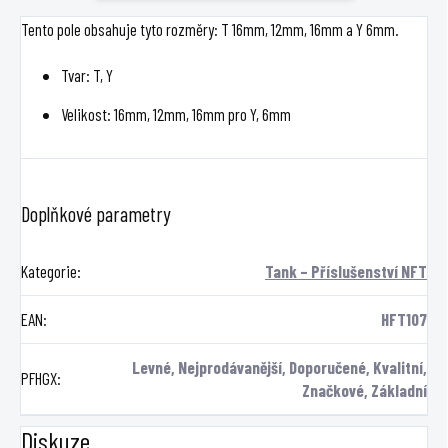
Tento pole obsahuje tyto rozměry: T 16mm, 12mm, 16mm a Y 6mm.
Tvar: T, Y
Velikost: 16mm, 12mm, 16mm pro Y, 6mm
Doplňkové parametry
Kategorie
:
Tank – Příslušenství NFT
EAN
:
HFT107
Levné, Nejprodávanější, Doporučené, Kvalitní,
PFHGX
:
Značkové, Základní
Diskuze