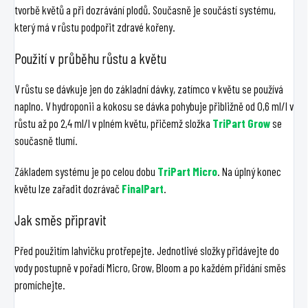
tvorbě květů a při dozrávání plodů. Současně je součástí systému,
který má v růstu podpořit zdravé kořeny.
Použití v průběhu růstu a květu
V růstu se dávkuje jen do základní dávky, zatímco v květu se používá
naplno. V hydroponii a kokosu se dávka pohybuje přibližně od 0,6 ml/l v
růstu až po 2,4 ml/l v plném květu, přičemž složka
TriPart Grow
se
současně tlumí.
Základem systému je po celou dobu
TriPart Micro
. Na úplný konec
květu lze zařadit dozrávač
FinalPart
.
Jak směs připravit
Před použitím lahvičku protřepejte. Jednotlivé složky přidávejte do
vody postupně v pořadí Micro, Grow, Bloom a po každém přidání směs
promíchejte.