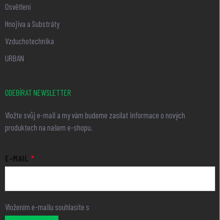
Osvětlení
Hnojiva a Substráty
Vzduchotechnika
URBAN
ODEBÍRAT NEWSLETTER
Vložte svůj e-mail a my vám budeme zasílat informace o nových
produktech na našem e-shopu.
E-MAIL
Vložením e-mailu souhlasíte s
podmínkami ochrany osobních údajů