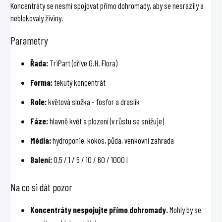
Koncentráty se nesmí spojovat přímo dohromady, aby se nesrazily a
neblokovaly živiny.
Parametry
Řada:
TriPart (dříve G.H. Flora)
Forma:
tekutý koncentrát
Role:
květová složka - fosfor a draslík
Fáze:
hlavně květ a plození (v růstu se snižuje)
Média:
hydroponie, kokos, půda, venkovní zahrada
Balení:
0,5 / 1 / 5 / 10 / 60 / 1000 l
Na co si dát pozor
Koncentráty nespojujte přímo dohromady.
Mohly by se