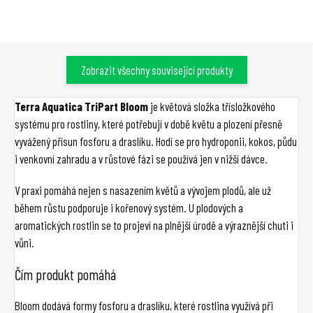
měkkou vodu.
ml/l a podporuje silné stonky i
kořeny.
Zobrazit všechny související produkty
Terra Aquatica TriPart Bloom
je květová složka třísložkového
systému pro rostliny, které potřebují v době květu a plození přesně
vyvážený přísun fosforu a draslíku. Hodí se pro hydroponii, kokos, půdu
i venkovní zahradu a v růstové fázi se používá jen v nižší dávce.
V praxi pomáhá nejen s nasazením květů a vývojem plodů, ale už
během růstu podporuje i kořenový systém. U plodových a
aromatických rostlin se to projeví na plnější úrodě a výraznější chuti i
vůni.
Čím produkt pomáhá
Bloom dodává formy fosforu a draslíku, které rostlina využívá při