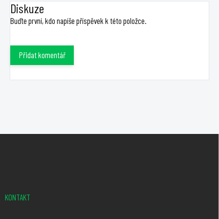
Diskuze
Buďte první, kdo napíše příspěvek k této položce.
Přidat komentář
Z
á
p
a
t
KONTAKT
í