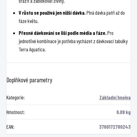
srazit a zablokovat živiny.
V růstu se používá jen nižší dávka.
Plná dávka patří až do
fáze květu.
Přesné dávkování se liší podle média a fáze.
Pro
jednotlivé kombinace je potřeba vycházet z dávkovací tabulky
Terra Aquatica.
Doplňkové parametry
Kategorie
:
Základní hnoiva
Hmotnost
:
6.09 kg
EAN
:
3760172780243