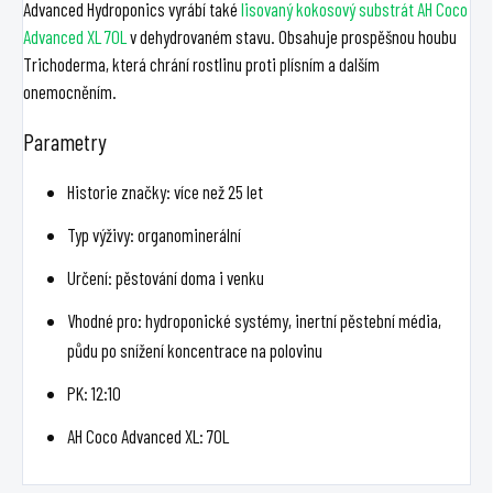
Advanced Hydroponics vyrábí také
lisovaný kokosový substrát
AH Coco
Advanced XL 70L
v dehydrovaném stavu. Obsahuje prospěšnou houbu
Trichoderma, která chrání rostlinu proti plísním a dalším
onemocněním.
Parametry
Historie značky: více než 25 let
Typ výživy: organominerální
Určení: pěstování doma i venku
Vhodné pro: hydroponické systémy, inertní pěstební média,
půdu po snížení koncentrace na polovinu
PK: 12:10
AH Coco Advanced XL: 70L