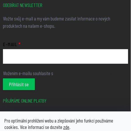
ODEBÍRAT NEWSLETTER
Vložte svůj e-mail a my vám budeme zasílat informace o nových
produktech na našem e-shopu.
E-MAIL
Vložením e-mailu souhlasíte s
podmínkami ochrany osobních údajů
Přihlásit se
PŘIJÍMÁME ONLINE PLATBY
Pro optimální prohlížení webu a zlepšování jeho funkcí používáme
cookies. Více informací se dozvíte
zde
.