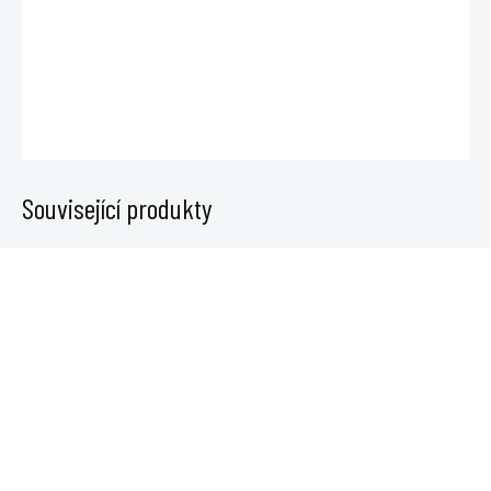
Těsnění Grommet je náhradní příslušenství pro hydropónický systém
Aquasystem a váží 10 g.
DETAILNÍ INFORMACE
ZEPTAT SE
Související produkty
VYPRODÁNO
VYPRODÁNO
Držící úchyt pro
Hadička pro přívod živin s