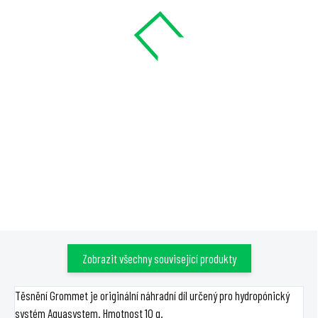
Aquasystem - pro uchycení
podpůrnou trubkou pro
indikátoru hladiny
Aquasystem
52 Kč
257 Kč
Detail
Detail
Plastový úchyt pro uchycení
Hadička pro přívod živin s
indikátoru hladiny k
podpůrnou trubkou je náhradní
hydropónickému systému
příslušenství pro hydroponický
Aquasystem.
systém Aquasystem.
Zobrazit všechny související produkty
Těsnění Grommet je originální náhradní díl určený pro hydropónický
systém Aquasystem. Hmotnost 10 g.