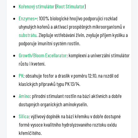
Kořenový stimulátor
(
Root Stimulator
)
Enzymes+
: 100% biologické hnojivo podporující rozklad
uhynulých kořenů a aktivaci prospěšných mikroorganismů v
substrátu
. Zlepšuje vstřebávání živin, zvyšuje příjem kyslíku a
podporuje imunitní systém rostlin.
Growth/Bloom Excellarator
: komplexní a univerzální stimulátor
růstu i kvetení.
PK
: obsahuje fosfor a draslík v poměru 12:10, na rozdíl od
klasických přípravků typu PK 13/14.
Amino
: přírodní stimulant rostlin na bázi aktivních a dobře
dostupných organických aminokyselin.
Silica
: výživový doplněk na bázi křemíku v dobře dostupné
formě vysoce kvalitního hydrolyzovaného roztoku oxidu
křemičitého.