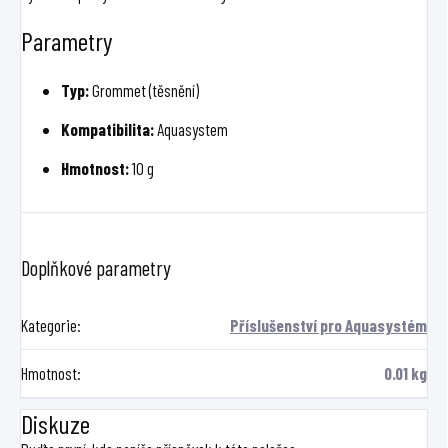
Parametry
Typ:
Grommet (těsnění)
Kompatibilita:
Aquasystem
Hmotnost:
10 g
Doplňkové parametry
Kategorie
:
Příslušenství pro Aquasystém
Hmotnost
:
0.01 kg
Diskuze