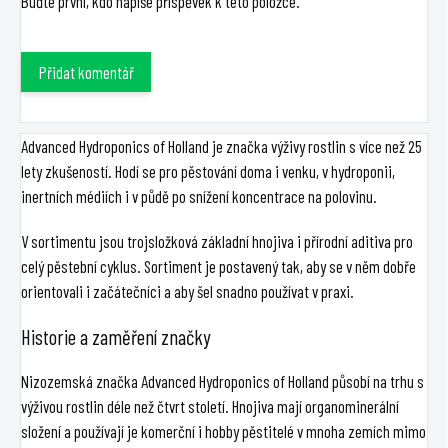
Buďte první, kdo napíše příspěvek k této položce.
Přidat komentář
Advanced Hydroponics of Holland je značka výživy rostlin s více než 25
lety zkušeností. Hodí se pro pěstování doma i venku, v hydroponii,
inertních médiích i v půdě po snížení koncentrace na polovinu.
V sortimentu jsou trojsložková základní hnojiva i přírodní aditiva pro
celý pěstební cyklus. Sortiment je postavený tak, aby se v něm dobře
orientovali i začátečníci a aby šel snadno používat v praxi.
Historie a zaměření značky
Nizozemská značka Advanced Hydroponics of Holland působí na trhu s
výživou rostlin déle než čtvrt století. Hnojiva mají organominerální
složení a používají je komerční i hobby pěstitelé v mnoha zemích mimo