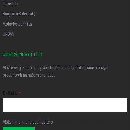
Osvětlení
Hnojiva a Substráty
Vzduchotechnika
URBAN
ODEBÍRAT NEWSLETTER
Vložte svůj e-mail a my vám budeme zasílat informace o nových
produktech na našem e-shopu.
E-MAIL
Vložením e-mailu souhlasíte s
podmínkami ochrany osobních údajů