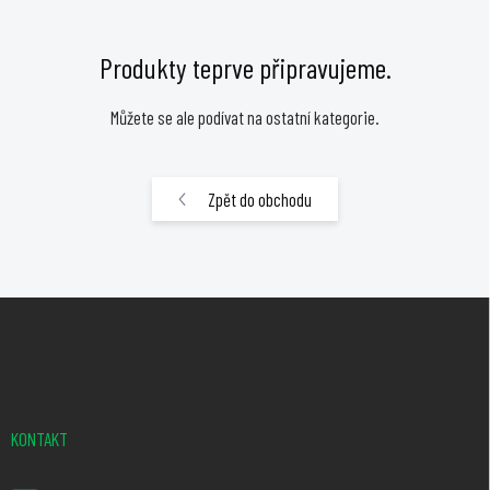
Produkty teprve připravujeme.
Můžete se ale podívat na ostatní kategorie.
Zpět do obchodu
Z
á
p
a
t
KONTAKT
í