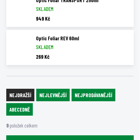
Optic Foliar TRANSPORT 250ml
SKLADEM
949 Kč
Optic Foliar REV 60ml
SKLADEM
269 Kč
Ř
a
NEJDRAŽŠÍ
NEJLEVNĚJŠÍ
NEJPRODÁVANĚJŠÍ
z
ABECEDNĚ
e
n
9
položek celkem
í
p