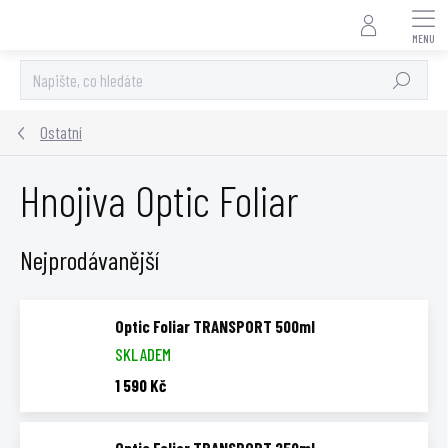
Přejít
na
obsah
Hledat
Ostatní
Hnojiva Optic Foliar
Nejprodávanější
Optic Foliar TRANSPORT 500ml
SKLADEM
1 590 Kč