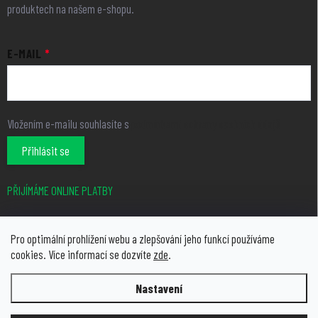
produktech na našem e-shopu.
E-MAIL
Vložením e-mailu souhlasíte s
podmínkami ochrany osobních údajů
Přihlásit se
PŘIJÍMÁME ONLINE PLATBY
Pro optimální prohlížení webu a zlepšování jeho funkcí používáme
cookies. Více informací se dozvíte
zde
.
Nastavení
Copyright 2026
growcity.cz
. Všechna práva vyhrazena.
Upravit