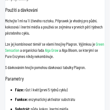
Použití a dávkování
Míchejte 1 ml na 1 l živného roztoku. Přípravek je vhodný pro půdní,
kokosová i inertní média a používá se zejména v prvních pěti týdnech
pěstebního cyklu.
Lze jej kombinovat téměř se všemi hnojivy Plagron. Výjimkou je
Green
Sensation
a organická řada
Alga Grow
a Alga Bloom, se kterými se
Pure Enzymes nikdy nekombinuje.
S dávkováním hnojiv pomohou dávkovací tabulky Plagron.
Parametry
Fáze:
růst i květ (první 5 týdnů cyklu)
Funkce:
enzymatický aktivátor substrátu
Substrát:
půda, kokos, inertní média