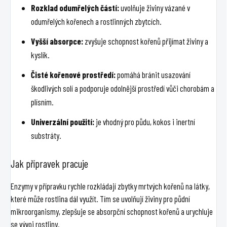
Rozklad odumřelých částí:
uvolňuje živiny vázané v
odumřelých kořenech a rostlinných zbytcích.
Vyšší absorpce:
zvyšuje schopnost kořenů přijímat živiny a
kyslík.
Čisté kořenové prostředí:
pomáhá bránit usazování
škodlivých solí a podporuje odolnější prostředí vůči chorobám a
plísním.
Univerzální použití:
je vhodný pro půdu, kokos i inertní
substráty.
Jak přípravek pracuje
Enzymy v přípravku rychle rozkládají zbytky mrtvých kořenů na látky,
které může rostlina dál využít. Tím se uvolňují živiny pro půdní
mikroorganismy, zlepšuje se absorpční schopnost kořenů a urychluje
se vývoj rostliny.