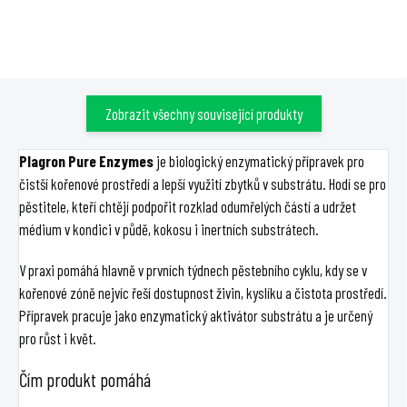
humusových kyselin a 0,3 %
kokosu i hydroponie.
thiaminu.
Zobrazit všechny související produkty
Plagron Pure Enzymes
je biologický enzymatický přípravek pro
čistší kořenové prostředí a lepší využití zbytků v substrátu. Hodí se pro
pěstitele, kteří chtějí podpořit rozklad odumřelých částí a udržet
médium v kondici v půdě, kokosu i inertních substrátech.
V praxi pomáhá hlavně v prvních týdnech pěstebního cyklu, kdy se v
kořenové zóně nejvíc řeší dostupnost živin, kyslíku a čistota prostředí.
Přípravek pracuje jako enzymatický aktivátor substrátu a je určený
pro růst i květ.
Čím produkt pomáhá