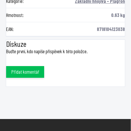
Kategorie
:
Základní hnojiva – Plagron
Hmotnost
:
0.63 kg
EAN
:
8718104123038
Diskuze
Buďte první, kdo napíše příspěvek k této položce.
Přidat komentář
Z
á