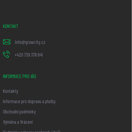
p
a
t
KONTAKT
í
info
@
growcity.cz
+420 739 378 641
INFORMACE PRO VÁS
Kontakty
Informace pro dopravu a platby
Obchodní podmínky
Výměna a Vrácení
Podmínky ochrany osobních údajů