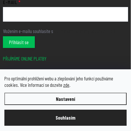
E-MAIL
Vložením e-mailu souhlasíte s
podmínkami ochrany osobních údajů
Přihlásit se
PŘIJÍMÁME ONLINE PLATBY
Pro optimální prohlížení webu a zlepšování jeho funkcí používáme
cookies. Více informací se dozvíte
zde
.
Nastavení
Copyright 2026
growcity.cz
. Všechna práva vyhrazena.
Upravit
nastavení cookies
Souhlasím
Vytvořil Shoptet Premium