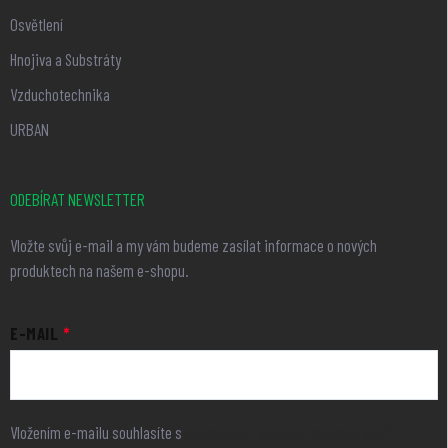
Osvětlení
Hnojiva a Substráty
Vzduchotechnika
URBAN
ODEBÍRAT NEWSLETTER
Vložte svůj e-mail a my vám budeme zasílat informace o nových
produktech na našem e-shopu.
E-MAIL
Vložením e-mailu souhlasíte s
podmínkami ochrany osobních údajů