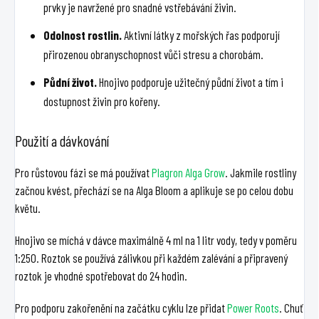
prvky je navržené pro snadné vstřebávání živin.
Odolnost rostlin.
Aktivní látky z mořských řas podporují
přirozenou obranyschopnost vůči stresu a chorobám.
Půdní život.
Hnojivo podporuje užitečný půdní život a tím i
dostupnost živin pro kořeny.
Použití a dávkování
Pro růstovou fázi se má používat
Plagron Alga Grow
. Jakmile rostliny
začnou kvést, přechází se na Alga Bloom a aplikuje se po celou dobu
květu.
Hnojivo se míchá v dávce maximálně 4 ml na 1 litr vody, tedy v poměru
1:250. Roztok se používá zálivkou při každém zalévání a připravený
roztok je vhodné spotřebovat do 24 hodin.
Pro podporu zakořenění na začátku cyklu lze přidat
Power Roots
. Chuť