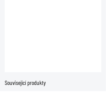
cena:
MŮŽEME DORUČIT
DO:
12.8.2026
−
+
Přidat do košíku
Plagron Alga Bloom je hnojivo pro květovou fázi rostlin. Dávkuje se 4
ml na 1 l vody a používá se na půdu i půdní substráty.
DETAILNÍ INFORMACE
ZEPTAT SE
Související produkty