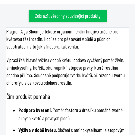
Zobrazit všechny související produkty
Plagron Alga Bloom je tekuté organominerální hnojivo určené pro
květovou fázi rostlin. Hodí se pro pěstování v půdě a půdních
substrátech, a to jak v indooru, tak venku.
V praxi řeší hlavně výživu v době květu: dodává vyvážený poměr živin,
aminokyseliny, hořčík, síru, vápník i stopové prvky, které rostlina
snadno přijímá. Současně podporuje tvorbu květů, přirozenou tvorbu
chlorofylu a celkovou odolnost rostlin.
Čím produkt pomáhá
Podpora kvetení.
Poměr fosforu a draslíku pomáhá tvorbě
silných květů a pevných plodů.
Výživa v době květu.
Složení s aminokyselinami a stopovými