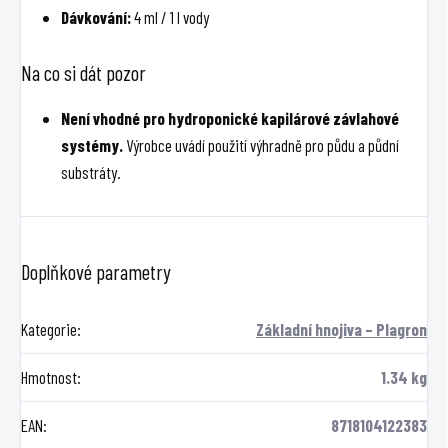
Dávkování:
4 ml / 1 l vody
Na co si dát pozor
Není vhodné pro hydroponické kapilárové závlahové
systémy.
Výrobce uvádí použití výhradně pro půdu a půdní
substráty.
Doplňkové parametry
Kategorie
:
Základní hnojiva – Plagron
Hmotnost
:
1.34 kg
EAN
:
8718104122383