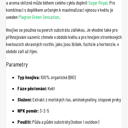
a aroma sklizně může během celého cyklu doplnit
Sugar Royal
. Pro
kombinaci s doplňkem určeným k maximalizaci výnosu v květu je
uveden
Plagron Green Sensation
.
Hnojivo se používá na povrch substrátu zálivkou. Je vhodné také pro
přihnojování sazenic chmele v období květu a pro hnojení stromkových
kvetoucích okrasných rostlin, jako jsou ibišek, fuchsie a hortenzie, v
období září až říjen.
Parametry
Typ hnojiva:
100% organické (BIO)
Fáze pěstování:
Květ
Složení:
Extrakt z mořských řas, aminokyseliny, stopové prvky
NPK poměr:
3-2-5
Použití:
Půda a půdní substráty (indoor i outdoor)