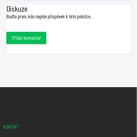
Diskuze
Buďte první, kdo napíše příspěvek k této položce.
Přidat komentář
Z
á
p
a
t
KONTAKT
í