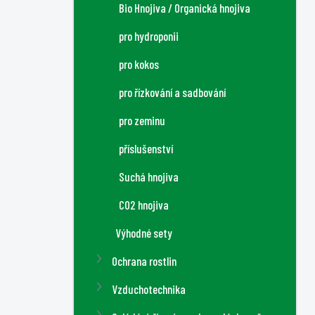
Bio Hnojiva / Organická hnojiva
pro hydroponii
pro kokos
pro řízkování a sadbování
pro zeminu
příslušenství
Suchá hnojiva
CO2 hnojiva
Výhodné sety
Ochrana rostlin
Vzduchotechnika