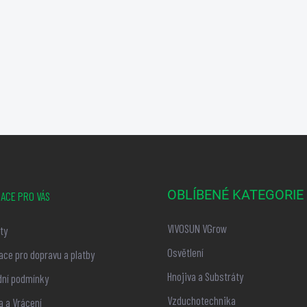
OBLÍBENÉ KATEGORIE
ACE PRO VÁS
VIVOSUN VGrow
ty
Osvětlení
ace pro dopravu a platby
Hnojiva a Substráty
ní podmínky
Vzduchotechnika
 a Vrácení