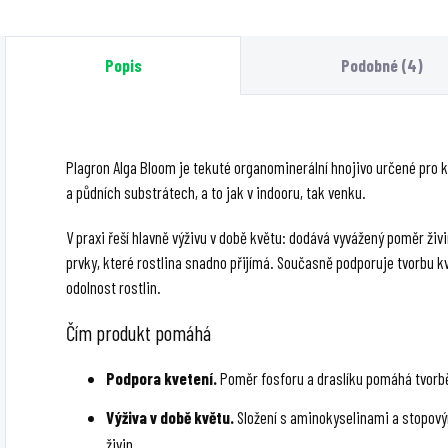
a 4 ml na 1 l v dalších
ml na litr vody a hodí
v
týdnech.
se do půdy, kokosu i
p
Popis
Podobné (4)
hydroponie.
Plagron Alga Bloom je tekuté organominerální hnojivo určené pro kv
a půdních substrátech, a to jak v indooru, tak venku.
V praxi řeší hlavně výživu v době květu: dodává vyvážený poměr živin
prvky, které rostlina snadno přijímá. Současně podporuje tvorbu kv
odolnost rostlin.
Čím produkt pomáhá
Podpora kvetení.
Poměr fosforu a draslíku pomáhá tvorbě
Výživa v době květu.
Složení s aminokyselinami a stopový
živin.