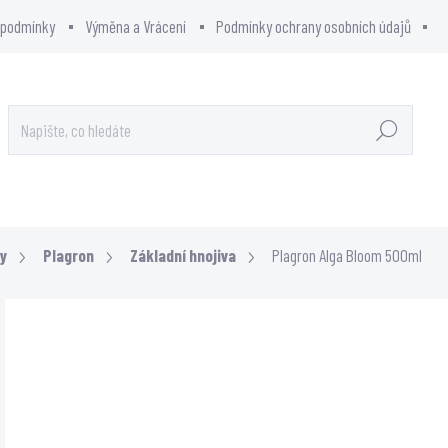
 podmínky
Výměna a Vrácení
Podmínky ochrany osobních údajů
Hledat
OWCITY - SHOWROOM
PRODÁVANÉ ZNAČKY
y
Plagron
Základní hnojiva
Plagron Alga Bloom 500ml
Neohodnoceno
Podrobnosti hodnocení
229 
189,
Měrn
SKL