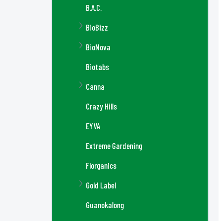
B.A.C.
BioBizz
BioNova
Biotabs
Canna
Crazy Hills
EYVA
Extreme Gardening
Florganics
Gold Label
Guanokalong