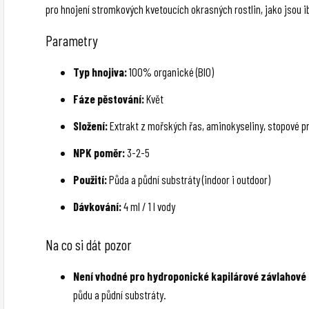
pro hnojení stromkových kvetoucích okrasných rostlin, jako jsou ibi
Parametry
Typ hnojiva:
100% organické (BIO)
Fáze pěstování:
Květ
Složení:
Extrakt z mořských řas, aminokyseliny, stopové p
NPK poměr:
3-2-5
Použití:
Půda a půdní substráty (indoor i outdoor)
Dávkování:
4 ml / 1 l vody
Na co si dát pozor
Není vhodné pro hydroponické kapilárové závlahové
půdu a půdní substráty.