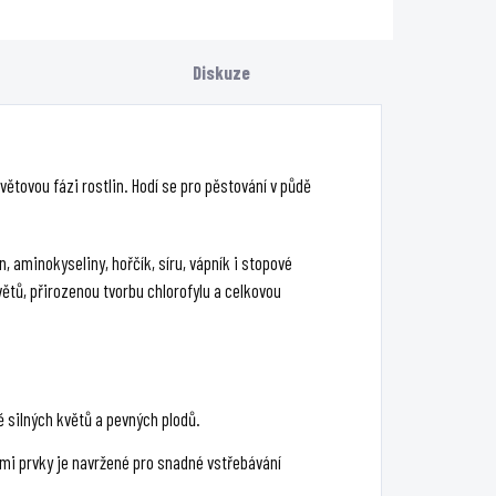
ody a začíná týden
začátku květu,
řed květem.
maximálně 1 ml na 1 l
Diskuze
vody.
ětovou fázi rostlin. Hodí se pro pěstování v půdě
, aminokyseliny, hořčík, síru, vápník i stopové
ětů, přirozenou tvorbu chlorofylu a celkovou
 silných květů a pevných plodů.
mi prvky je navržené pro snadné vstřebávání