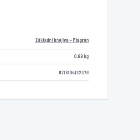
Základní hnojiva – Plagron
0.69 kg
8718104122376