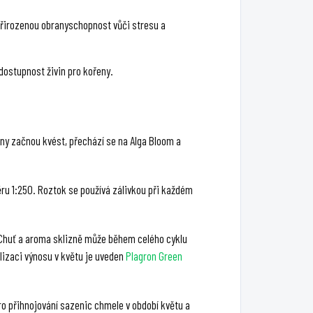
přirozenou obranyschopnost vůči stresu a
 dostupnost živin pro kořeny.
iny začnou kvést, přechází se na Alga Bloom a
ěru 1:250. Roztok se používá zálivkou při každém
 Chuť a aroma sklizně může během celého cyklu
izaci výnosu v květu je uveden
Plagron Green
ro přihnojování sazenic chmele v období květu a