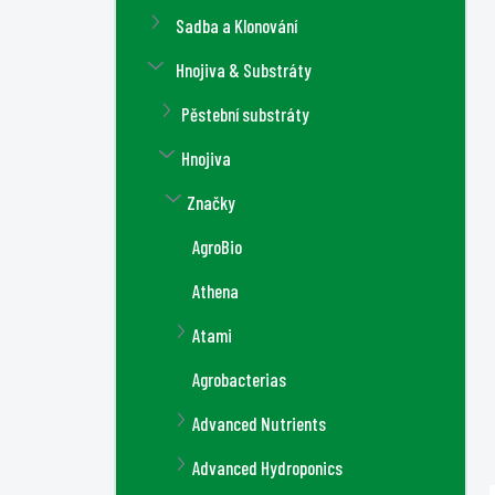
a
Sadba a Klonování
n
n
Hnojiva & Substráty
í
Pěstební substráty
p
a
Hnojiva
n
Značky
e
l
AgroBio
Athena
Atami
Agrobacterias
Advanced Nutrients
Advanced Hydroponics