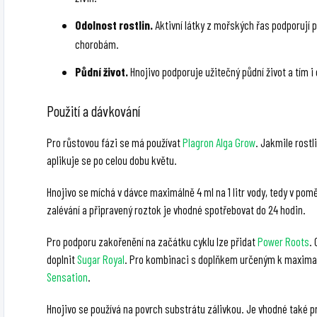
Odolnost rostlin.
Aktivní látky z mořských řas podporují 
chorobám.
Půdní život.
Hnojivo podporuje užitečný půdní život a tím i
Použití a dávkování
Pro růstovou fázi se má používat
Plagron Alga Grow
. Jakmile rostl
aplikuje se po celou dobu květu.
Hnojivo se míchá v dávce maximálně 4 ml na 1 litr vody, tedy v pom
zalévání a připravený roztok je vhodné spotřebovat do 24 hodin.
Pro podporu zakořenění na začátku cyklu lze přidat
Power Roots
.
doplnit
Sugar Royal
. Pro kombinaci s doplňkem určeným k maximal
Sensation
.
Hnojivo se používá na povrch substrátu zálivkou. Je vhodné také p