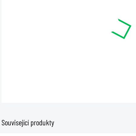
cena
MŮŽE
12.8
−
Plagr
ml na
DET
Související produkty